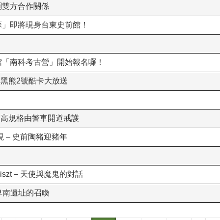
調雙方合作關係
「蘇」即將現身台東史前館！
前館「南科考古營」開始報名囉！
- 黑熊2號酷卡大放送
循往例高規格由警車開道戒護
現 – 史前陶豬迎豬年
 Liszt – 天使與魔鬼的對話
聽卑南遺址的召喚