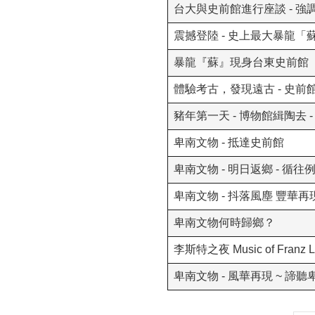
台大與史前館進行座談 - 強
震撼登陸 - 史上最大暴龍
暴龍『蘇』現身台東史前館
體驗考古，發現遠古 - 史
豬年第一天 - 博物館緝陶去 
卑南文物 - 抵達史前館
卑南文物 - 明日返鄉 - 
卑南文物 - 抖落風塵 豐華再
卑南文物何時歸鄉？
李斯特之夜 Music of Franz
卑南文物 - 風華再現 ~ 諦