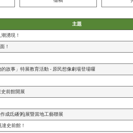
徵稿
主題
人潮湧現！
見面！
物的故事」特展教育活動 - 原民想像劇場登場囉
東史前館開展
創作成氐磻粥j展暨當地工藝聯展
午抵達史前館！