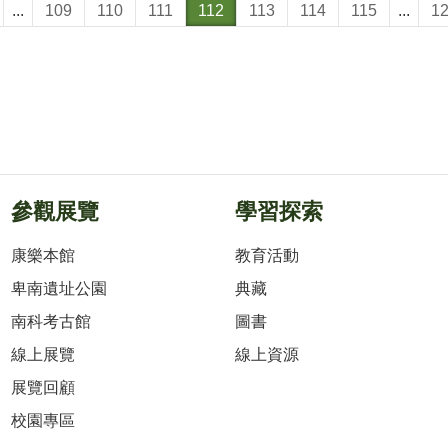
...
109
110
111
112
113
114
115
...
1
參觀展覽
學習探索
康樂本館
教育活動
卑南遺址公園
典藏
南科考古館
圖書
線上展覽
線上資源
展覽回顧
校園專區