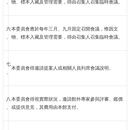
、
物、標本入藏及管理需要，得由召集人召集臨時會議。
R
S
S
六
本委員會應於每年三月、九月固定召開會議，惟因文
、
物、標本入藏及管理需要，得由召集人召集臨時會議。
網
站
資
料
七
開
本委員會得邀請提案人或相關人員列席會議說明。
、
放
宣
告
隱
八
本委員會得視實際狀況，邀請館外專家參與評審、鑑價
私
、
或提供意見，其費用由本館支付。
權
保
護