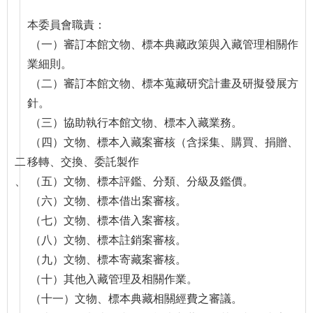
本委員會職責：
學
習
（一）審訂本館文物、標本典藏政策與入藏管理相關作
探
業細則。
索
（二）審訂本館文物、標本蒐藏研究計畫及研擬發展方
針。
認
識
（三）協助執行本館文物、標本入藏業務。
我
（四）文物、標本入藏案審核（含採集、購買、捐贈、
們
二
移轉、交換、委託製作
、
（五）文物、標本評鑑、分類、分級及鑑價。
便
民
（六）文物、標本借出案審核。
服
（七）文物、標本借入案審核。
務
（八）文物、標本註銷案審核。
（九）文物、標本寄藏案審核。
性
（十）其他入藏管理及相關作業。
別
（十一）文物、標本典藏相關經費之審議。
平