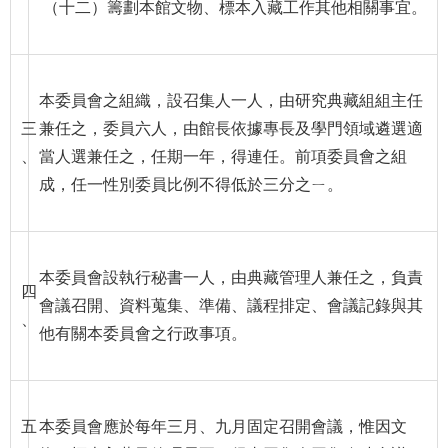
等
（十二）籌劃本館文物、標本入藏工作其他相關事宜。
專
區
友
本委員會之組織，設召集人一人，由研究典藏組組主任
善
三
兼任之，委員六人，由館長依據專長及學門領域遴選適
措
、
當人選兼任之，任期一年，得連任。前項委員會之組
施
成，任一性別委員比例不得低於三分之ㄧ。
服
務
服
本委員會設執行秘書一人，由典藏管理人兼任之，負責
務
四
信
會議召開、資料蒐集、準備、議程排定、會議記錄與其
、
箱
他有關本委員會之行政事項。
網
站
導
五
本委員會應於每年三月、九月固定召開會議，惟因文
覽