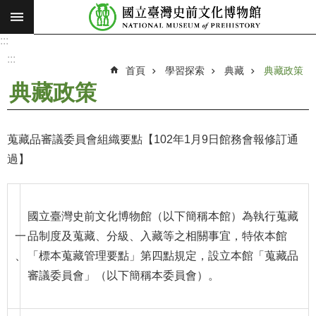
:::
跳到主要內容區塊
:::
進
階
:::
搜
首頁
學習探索
典藏
典藏政策
尋
典藏政策
願
景
使
蒐藏品審議委員會組織要點【102年1月9日館務會報修訂通
命
過】
最
新
消
國立臺灣史前文化博物館（以下簡稱本館）為執行蒐藏
息
一
品制度及蒐藏、分級、入藏等之相關事宜，特依本館
、
「標本蒐藏管理要點」第四點規定，設立本館「蒐藏品
參
審議委員會」（以下簡稱本委員會）。
觀
展
覽