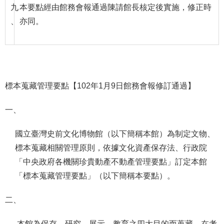
政
九
本要點經由館務會報通過陳請館長核定後實施，修正時
策
、
亦同。
資
訊
安
全
標本蒐藏管理要點【102年1月9日館務會報修訂通過】
宣
告
一、
為
民
國立臺灣史前文化博物館（以下簡稱本館）為制定文物、
服
標本蒐藏相關管理原則，依據文化資產保存法、行政院
務
「中央政府各機關珍貴動產不動產管理要點」訂定本館
白
「標本蒐藏管理要點」（以下簡稱本要點）。
皮
書
二、
政
府
本館為保存、研究、展示、教育之四大目的而蒐藏。在考