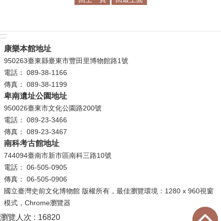
學
習
:::
探
康樂本館地址
索
950263臺東縣臺東市豐田里博物館路1號
電話： 089-38-1166
認
傳真： 089-38-1199
識
卑南遺址公園地址
我
950026臺東市文化公園路200號
們
電話： 089-23-3466
便
傳真： 089-23-3467
民
南科考古館地址
服
744094臺南市新市區南科三路10號
務
電話： 06-505-0905
傳真： 06-505-0906
性
國立臺灣史前文化博物館 版權所有，最佳瀏覽環境：1280 x 960視窗
別
模式，Chrome瀏覽器
平
瀏覽人次
16820