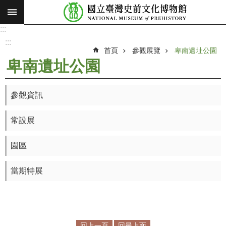
:::
跳到主要內容區塊
:::
進
階
:::
搜
首頁
參觀展覽
卑南遺址公園
尋
卑南遺址公園
願
景
參觀資訊
使
命
常設展
最
新
園區
消
息
當期特展
參
觀
展
覽
回上一頁
回最上面