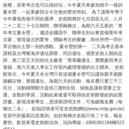
收穫，原來考古也可以很好玩，今年夏天來參加很不一樣的
學
夏令營，一起來參與古今交會的歷史時刻。 為了讓青年學子
習
今年暑假有個不同的選擇，史前館將於七月四至九日、八月
探
二十二至二十七日期間，辦理兩梯次，為期六天五夜的「青
索
年考古夏令營」，邀請全國高中、職學生到台東當個青年考
古家，發現遠古的驚奇，體驗考古的樂趣，與伙伴們一同分
認
享古物出土那一刻的感動。 夏令營的第一、二天為考古基本
識
課程及台灣東海岸遺址調查，拜訪遺址，感受史前人類的足
我
跡，第三至五天則前往太麻里「舊香蘭遺址」實際參與考古
們
發掘，第六天進入考古工作室內處理發掘的出土標本。 史前
館表示，今年夏天全台灣只有這個夏令營可以讓你親手親眼
便
接觸古物，發掘遺址。為期六天的活動，報名費只要三千三
民
百元，活動期間館方提供三嚏B住宿、保險及課程需要之交
服
通。全勤的學員，活動結束後還可取得由史前館發給的結業
務
證書。家境清寒學生，憑清寒證明文件，可免繳報名費（每
梯次二名）。 欲知詳情者可至史前館網站(www.nmp.gov.tw)
性
首頁中的最新訊息查詢。由於每梯次名額只有二十名，報名
別
要快。歡迎來電史前館洽詢，洽詢專線：(089)381166轉523
平