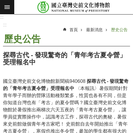
:::
跳到主要內容區塊
:::
進
階
:::
搜
首頁
最新消息
歷史公告
尋
歷史公告
願
景
探尋古代 - 發現驚奇的「青年考古夏令營」
使
受理報名中
命
最
國立臺灣史前文化博物館新聞稿940608
探尋古代 - 發現驚奇
新
的「青年考古夏令營」受理報名中
〈本報訊〉暑假期間針對
消
青年學子而辦的營隊活動種類繁多，性質也各有不同，但是
息
你知道台灣也有「考古」的夏令營嗎？國立臺灣史前文化博
物館於暑假推出兩梯次六天五夜的「青年考古夏令營」，讓
參
學員從實際操作中，認識考古工作，探尋古代的奧秘，暑假
觀
來史前館做個青年考古家吧！ 史前館自去年開始推出「青年
展
考古夏令營」，寒假也推出冬令營，參加的學生都有很大的
覽