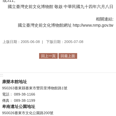
或511。
等
國立臺灣史前文化博物館 敬啟 中華民國九十四年六月八日
專
區
相關連結:
友
國立臺灣史前文化博物館網址 http://www.nmp.gov.tw
善
措
上版日期：2005-06-08
下版日期：2005-07-08
施
服
務
回上一頁
回最上面
服
務
:::
信
康樂本館地址
箱
950263臺東縣臺東市豐田里博物館路1號
電話： 089-38-1166
網
傳真： 089-38-1199
站
卑南遺址公園地址
導
950026臺東市文化公園路200號
覽