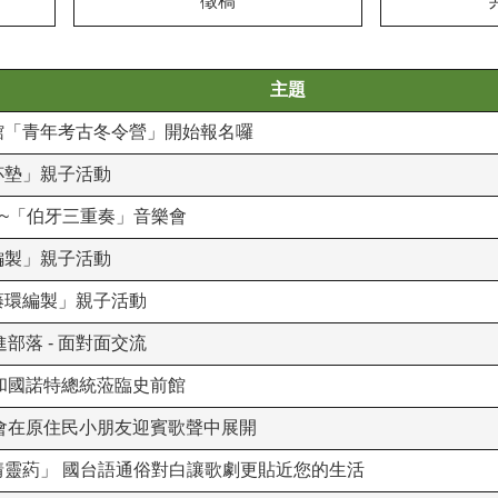
徵稿
主題
前館「青年考古冬令營」開始報名囉
杯墊」親子活動
 ~「伯牙三重奏」音樂會
編製」親子活動
 藤環編製」親子活動
部落 - 面對面交流
和國諾特總統蒞臨史前館
會在原住民小朋友迎賓歌聲中展開
愛情靈葯」 國台語通俗對白讓歌劇更貼近您的生活