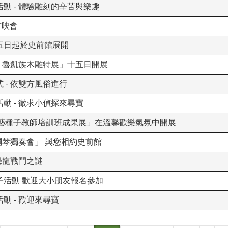
動 - 體驗雕刻的辛苦與樂趣
首映會
五日起於史前館展開
族、魯凱族木雕特展」十五日開展
 - 依雙方風俗進行
動 - 徵求小偵探來尋寶
創作工藝種子教師培訓班成果展」在溫馨歡樂氣氛中開展
鋼琴獨奏會」 與您相約史前館
恐龍戰鬥之謎
子活動 歡迎大小朋友報名參加
動 - 歡迎來尋寶