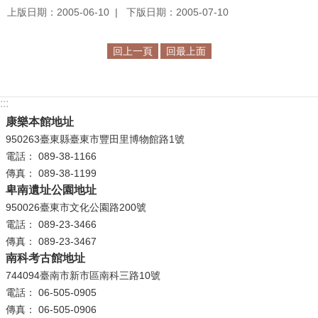
等
上版日期：2005-06-10
下版日期：2005-07-10
專
區
回上一頁
回最上面
友
善
措
:::
施
康樂本館地址
服
950263臺東縣臺東市豐田里博物館路1號
務
電話： 089-38-1166
傳真： 089-38-1199
服
卑南遺址公園地址
務
950026臺東市文化公園路200號
信
電話： 089-23-3466
箱
傳真： 089-23-3467
南科考古館地址
網
744094臺南市新市區南科三路10號
站
電話： 06-505-0905
導
傳真： 06-505-0906
覽