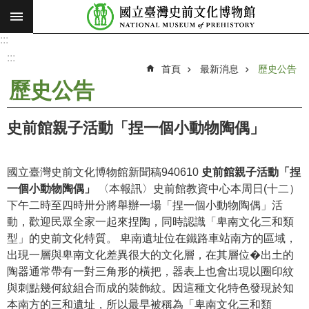
:::
跳到主要內容區塊
:::
進
階
:::
搜
首頁
最新消息
歷史公告
尋
歷史公告
願
景
史前館親子活動「捏一個小動物陶偶」
使
命
國立臺灣史前文化博物館新聞稿940610
史前館親子活動「捏
最
一個小動物陶偶」
〈本報訊〉史前館教資中心本周日(十二）
新
下午二時至四時卅分將舉辦一場「捏一個小動物陶偶」活
消
動，歡迎民眾全家一起來捏陶，同時認識「卑南文化三和類
息
型」的史前文化特質。 卑南遺址位在鐵路車站南方的區域，
出現一層與卑南文化差異很大的文化層，在其層位�出土的
參
陶器通常帶有一對三角形的橫把，器表上也會出現以圈印紋
觀
與刺點幾何紋組合而成的裝飾紋。因這種文化特色發現於知
展
本南方的三和遺址，所以最早被稱為「卑南文化三和類
覽