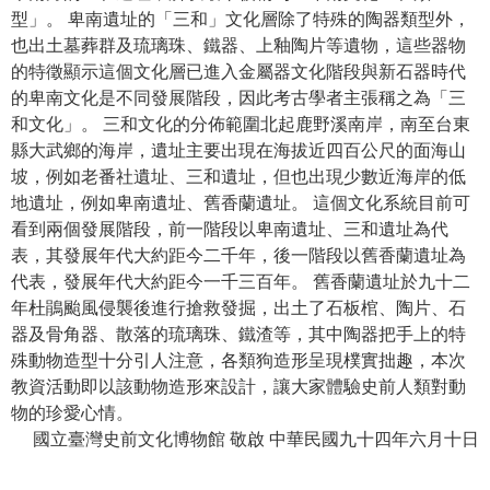
型」。 卑南遺址的「三和」文化層除了特殊的陶器類型外，
學
也出土墓葬群及琉璃珠、鐵器、上釉陶片等遺物，這些器物
習
的特徵顯示這個文化層已進入金屬器文化階段與新石器時代
探
的卑南文化是不同發展階段，因此考古學者主張稱之為「三
索
和文化」。 三和文化的分佈範圍北起鹿野溪南岸，南至台東
縣大武鄉的海岸，遺址主要出現在海拔近四百公尺的面海山
認
坡，例如老番社遺址、三和遺址，但也出現少數近海岸的低
識
地遺址，例如卑南遺址、舊香蘭遺址。 這個文化系統目前可
我
看到兩個發展階段，前一階段以卑南遺址、三和遺址為代
們
表，其發展年代大約距今二千年，後一階段以舊香蘭遺址為
代表，發展年代大約距今一千三百年。 舊香蘭遺址於九十二
便
年杜鵑颱風侵襲後進行搶救發掘，出土了石板棺、陶片、石
民
器及骨角器、散落的琉璃珠、鐵渣等，其中陶器把手上的特
服
殊動物造型十分引人注意，各類狗造形呈現樸實拙趣，本次
務
教資活動即以該動物造形來設計，讓大家體驗史前人類對動
物的珍愛心情。
性
國立臺灣史前文化博物館 敬啟 中華民國九十四年六月十日
別
平