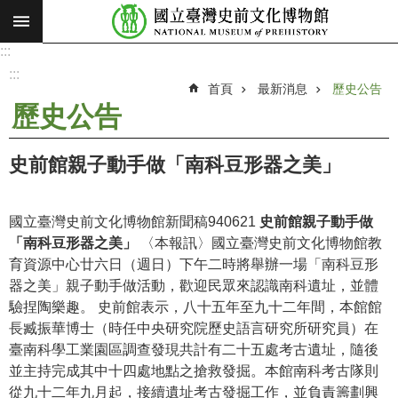
:::
跳到主要內容區塊
:::
進
階
:::
搜
首頁
最新消息
歷史公告
尋
歷史公告
願
景
史前館親子動手做「南科豆形器之美」
使
命
國立臺灣史前文化博物館新聞稿940621
史前館親子動手做
最
「南科豆形器之美」
〈本報訊〉國立臺灣史前文化博物館教
新
育資源中心廿六日（週日）下午二時將舉辦一場「南科豆形
消
器之美」親子動手做活動，歡迎民眾來認識南科遺址，並體
息
驗捏陶樂趣。 史前館表示，八十五年至九十二年間，本館館
長臧振華博士（時任中央研究院歷史語言研究所研究員）在
參
臺南科學工業園區調查發現共計有二十五處考古遺址，隨後
觀
並主持完成其中十四處地點之搶救發掘。本館南科考古隊則
展
從九十二年九月起，接續遺址考古發掘工作，並負責籌劃興
覽