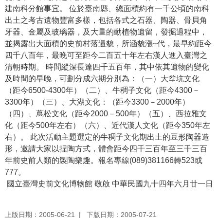
建南科分館事宜。 位於臺南縣、總面積約有一千公頃的南科
學
出土之考古遺物豐富多樣，包括各式之石器、陶器、骨貝角
習
牙器、金屬及玻璃器，及大量的動植物遺留，發掘過程中，
探
並揭露出大面積的史前村落遺貌，所涵貌漲~代，最早約距今
索
四千八百年，最晚可至距今二百五十年左右漢人進入臺灣之
清朝時期。 時間縱深長達四千五百年，其中依其遺物的變化
認
及時間的早晚，可劃分成六期分別為：（一）大坌坑文化
識
（距今6500-4300年）（二）、牛稠子文化（距今4300－
我
3300年）（三）、大湖文化：（距今3300－2000年）
們
（四）、蔦松文化（距今2000－500年）（五）、西拉雅文
化（距今500年左右）（六）、近代漢人文化（距今350年左
便
右）。 此次活動主題選定的牛稠子文化期出土的豆形陶器造
民
形，邀請大家以捏陶方式，體會距今四千三百年至三千三百
服
年前史前人類的製陶樂趣。報名專線(089)381166轉523或
務
777。
國立臺灣史前文化博物館 敬啟 中華民國九十四年六月廿一日
性
別
平
上版日期：2005-06-21
下版日期：2005-07-21