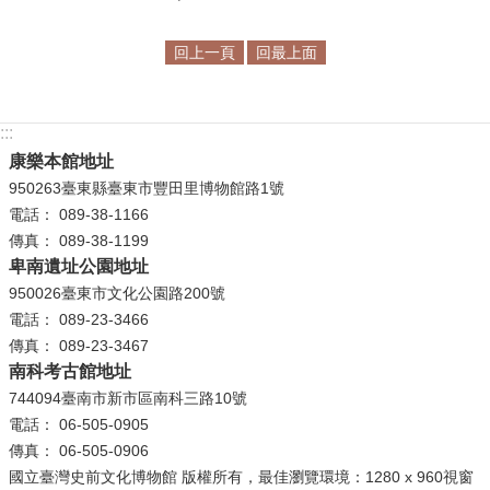
等
專
回上一頁
回最上面
區
友
善
:::
措
康樂本館地址
施
950263臺東縣臺東市豐田里博物館路1號
服
電話： 089-38-1166
務
傳真： 089-38-1199
卑南遺址公園地址
服
950026臺東市文化公園路200號
務
電話： 089-23-3466
信
傳真： 089-23-3467
箱
南科考古館地址
744094臺南市新市區南科三路10號
網
電話： 06-505-0905
站
傳真： 06-505-0906
導
國立臺灣史前文化博物館 版權所有，最佳瀏覽環境：1280 x 960視窗
覽