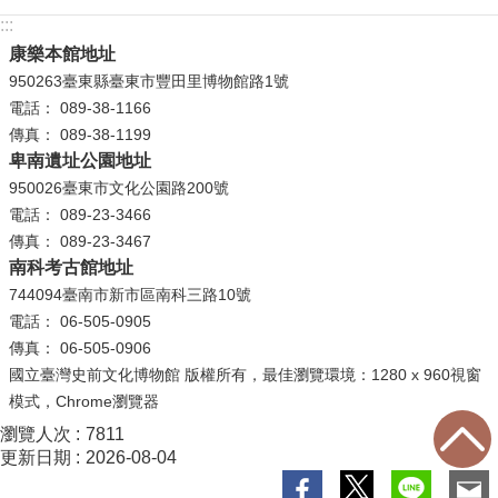
:::
學
康樂本館地址
習
950263臺東縣臺東市豐田里博物館路1號
探
電話： 089-38-1166
索
傳真： 089-38-1199
卑南遺址公園地址
認
950026臺東市文化公園路200號
識
電話： 089-23-3466
我
傳真： 089-23-3467
們
南科考古館地址
便
744094臺南市新市區南科三路10號
民
電話： 06-505-0905
服
傳真： 06-505-0906
務
國立臺灣史前文化博物館 版權所有，最佳瀏覽環境：1280 x 960視窗
模式，Chrome瀏覽器
性
瀏覽人次
7811
別
更新日期
2026-08-04
平