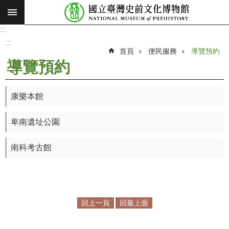
:::
跳到主要內容區塊
:::
進
階
:::
搜
首頁
便民服務
導覽預約
尋
導覽預約
願
景
康樂本館
使
命
卑南遺址公園
最
新
南科考古館
消
息
參
觀
回上一頁
回最上面
展
覽