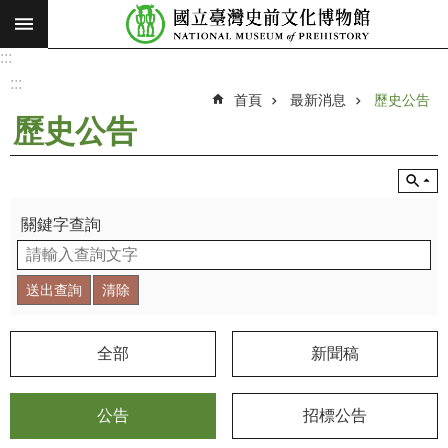
:::
跳到主要內容區塊
:::
進
階
:::
搜
首頁
最新消息
歷史公告
尋
歷史公告
願
景
使
命
關鍵字查詢
最
新
消
息
全部
新聞稿
參
觀
公告
招標公告
展
覽