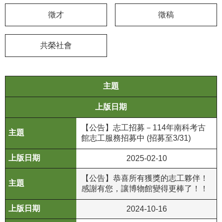
徵才
徵稿
學
習
探
共榮社會
索
認
主題
識
我
上版日期
們
【公告】志工招募－114年南科考古
便
館志工服務招募中 (招募至3/31)
民
服
2025-02-10
務
【公告】恭喜所有獲獎的志工夥伴！
感謝有您，讓博物館變得更棒了！！
性
別
2024-10-16
平