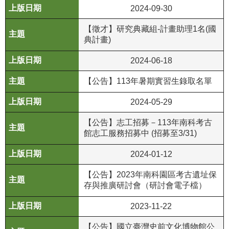
政
2024-09-30
策
【徵才】研究典藏組-計畫助理1名(國
資
典計畫)
訊
2024-06-18
安
全
【公告】113年暑期實習生錄取名單
宣
告
2024-05-29
為
【公告】志工招募－113年南科考古
館志工服務招募中 (招募至3/31)
民
服
2024-01-12
務
白
【公告】2023年南科園區考古遺址保
皮
存與推廣研討會（研討會電子檔）
書
2023-11-22
政
【公告】國立臺灣史前文化博物館公
府