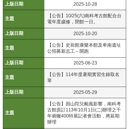
2025-10-28
R
【公告】10/25(六)南科考古館配合台
S
電年度歲修，閉館一日。
S
2025-10-20
網
站
【公告】史前館康樂本館及卑南遺址
公招募新志工～開跑
資
料
2025-06-23
開
放
【公告】114年度暑期實習生錄取名
宣
單
告
2025-05-29
隱
【公告】因山陀兒颱風影響，南科考
私
古館原訂113年10月1日(二)辦理之千
權
年俯瞰400特展記者會活動，將延期
保
辦理
護