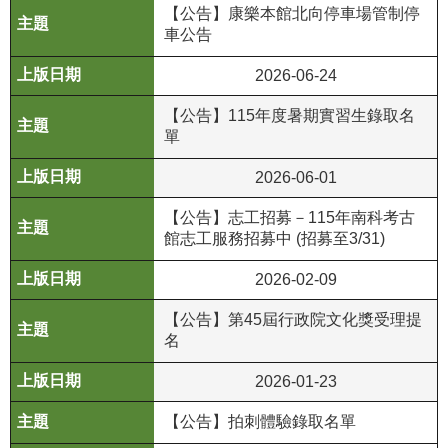
等
【公告】康樂本館北向停車場管制停
專
車公告
區
2026-06-24
友
【公告】115年度暑期實習生錄取名
善
單
措
施
2026-06-01
服
務
【公告】志工招募－115年南科考古
館志工服務招募中 (招募至3/31)
服
2026-02-09
務
信
【公告】第45屆行政院文化獎受理提
箱
名
網
2026-01-23
站
導
【公告】拍刺體驗錄取名單
覽