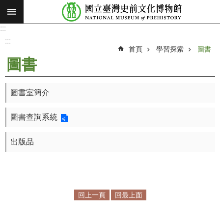
:::
跳到主要內容區塊
:::
進
階
:::
搜
首頁
學習探索
圖書
尋
圖書
願
景
圖書室簡介
使
命
圖書查詢系統
最
新
出版品
消
息
參
觀
回上一頁
回最上面
展
覽