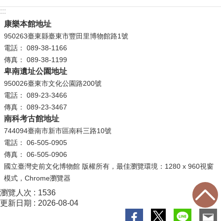
:::
學
康樂本館地址
習
950263臺東縣臺東市豐田里博物館路1號
探
電話： 089-38-1166
索
傳真： 089-38-1199
卑南遺址公園地址
認
950026臺東市文化公園路200號
識
電話： 089-23-3466
我
傳真： 089-23-3467
們
南科考古館地址
便
744094臺南市新市區南科三路10號
民
電話： 06-505-0905
服
傳真： 06-505-0906
務
國立臺灣史前文化博物館 版權所有，最佳瀏覽環境：1280 x 960視窗
模式，Chrome瀏覽器
性
瀏覽人次
1536
別
更新日期
2026-08-04
平