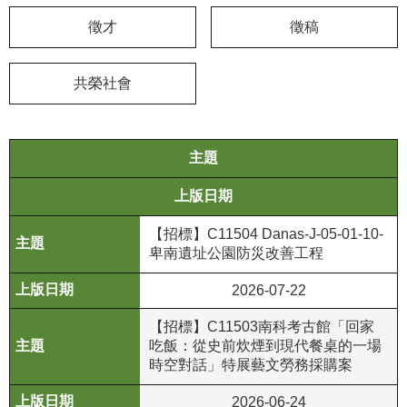
徵才
徵稿
學
習
探
共榮社會
索
認
主題
識
我
上版日期
們
【招標】C11504 Danas-J-05-01-10-
便
卑南遺址公園防災改善工程
民
服
2026-07-22
務
【招標】C11503南科考古館「回家
吃飯：從史前炊煙到現代餐桌的一場
性
時空對話」特展藝文勞務採購案
別
平
2026-06-24