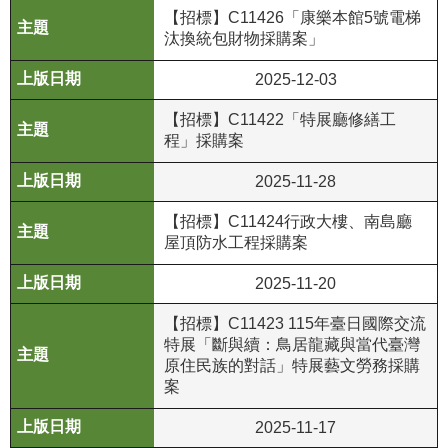
政
【招標】C11426「康樂本館5號電梯
策
汰換統包財物採購案」
資
2025-12-03
訊
【招標】C11422「特展廳修繕工
安
程」採購案
全
宣
2025-11-28
告
【招標】C11424行政大樓、南島廳
為
屋頂防水工程採購案
民
2025-11-20
服
務
【招標】C11423 115年臺日國際交流
白
特展「斷與續：鳥居龍藏與當代臺灣
皮
原住民族的對話」特展藝文勞務採購
書
案
政
2025-11-17
府