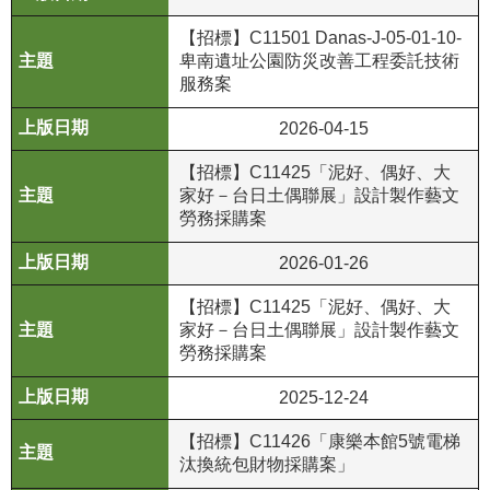
等
專
【招標】C11501 Danas-J-05-01-10-
區
卑南遺址公園防災改善⼯程委託技術
服務案
友
2026-04-15
善
措
【招標】C11425「泥好、偶好、大
施
家好－台日土偶聯展」設計製作藝文
服
勞務採購案
務
2026-01-26
服
【招標】C11425「泥好、偶好、大
務
家好－台日土偶聯展」設計製作藝文
信
勞務採購案
箱
2025-12-24
網
站
【招標】C11426「康樂本館5號電梯
導
汰換統包財物採購案」
覽