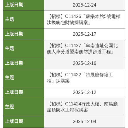
2025-12-24
R
【招標】C11426「康樂本館5號電梯
S
汰換統包財物採購案」
S
2025-12-17
網
站
【招標】C11427「卑南遺址公園北
資
側人車分道暨南側防洪步道工程」
料
2025-12-16
開
放
【招標】C11422「特展廳修繕工
宣
程」採購案
告
2025-12-12
隱
【招標】C11424行政大樓、南島廳
私
屋頂防水工程採購案
權
保
2025-12-04
護