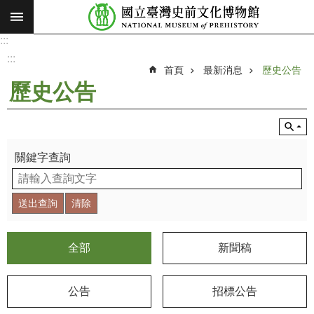
:::
跳到主要內容區塊
:::
進
階
:::
搜
首頁
最新消息
歷史公告
尋
歷史公告
願
景
使
命
關鍵字查詢
最
新
消
息
全部
新聞稿
參
觀
公告
招標公告
展
覽