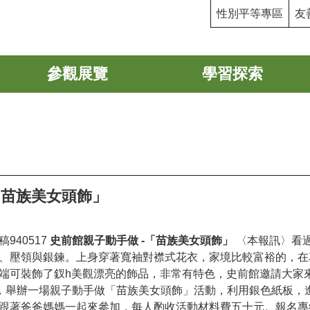
性別平等專區
友
參觀展覽
學習探索
「苗族美女頭飾」
940517
史前館親子動手做 -「苗族美女頭飾」
〈本報訊〉看
、壓領與銀鍊。上身穿著寬袖對襟式花衣，家境比較富裕的，在
端可裝飾了釵h美觀漂亮的飾品，非常有特色，史前館邀請大家
時，舉辦一場親子動手做「苗族美女頭飾」活動，利用銀色紙板
著爸爸媽媽一起來參加，每人酌收活動材料費五十元。報名專線請洽08