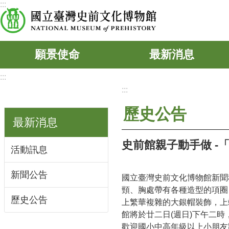
:::
跳到主要內容區塊
願景使命
最新消息
:::
:::
歷史公告
最新消息
史前館親子動手做 -
活動訊息
新聞公告
國立臺灣史前文化博物館新聞稿
頸、胸處帶有各種造型的項圈
歷史公告
上繁華複雜的大銀帽裝飾，上
館將於廿二日(週日)下午二
歡迎國小中高年級以上小朋友跟