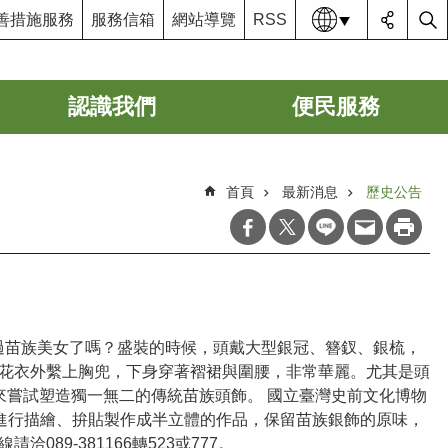
語系
善措施服務
服務信箱
網站導覽
RSS
認識我們
便民服務
首頁
最新消息
歷史公告
過苗族美女了嗎？盛裝的時候，頭戴大型銀冠、簪釵、銀梳，
花衣外繫上胸兜，下身穿著褶裙與圍腰，非常華麗。尤其是頭
來嘗試塑造獨一無二的傳統苗族頭飾。 國立臺灣史前文化博物
，進行描繪、拚貼製作成半立體的作品，保留苗族銀飾的原味，
9-381166轉523或777。