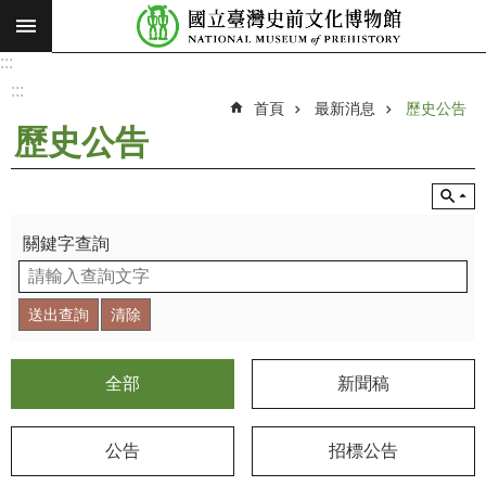
:::
跳到主要內容區塊
:::
進
階
:::
搜
首頁
最新消息
歷史公告
尋
歷史公告
願
景
使
命
關鍵字查詢
最
新
消
息
全部
新聞稿
參
觀
公告
招標公告
展
覽