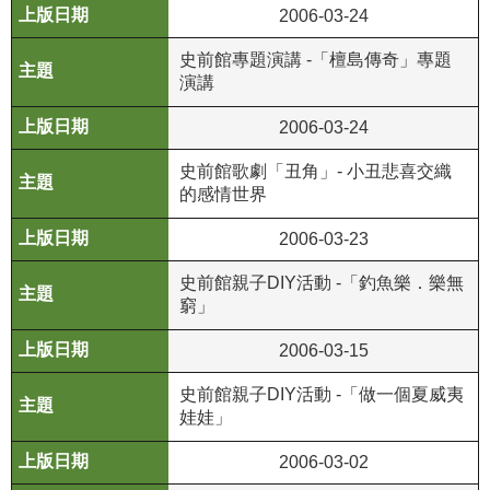
2006-03-24
R
史前館專題演講 -「檀島傳奇」專題
S
演講
S
2006-03-24
網
站
史前館歌劇「丑角」- 小丑悲喜交織
的感情世界
資
料
2006-03-23
開
放
史前館親子DIY活動 -「釣魚樂．樂無
宣
窮」
告
2006-03-15
隱
史前館親子DIY活動 -「做一個夏威夷
私
娃娃」
權
保
2006-03-02
護