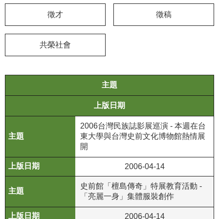
徵才
徵稿
學
習
探
共榮社會
索
認
主題
識
我
上版日期
們
2006台灣民族誌影展巡演 - 本週在台
便
東大學與台灣史前文化博物館熱情展
民
開
服
務
2006-04-14
史前館「檀島傳奇」特展教育活動 -
性
「亮麗一身」集體服裝創作
別
平
2006-04-14