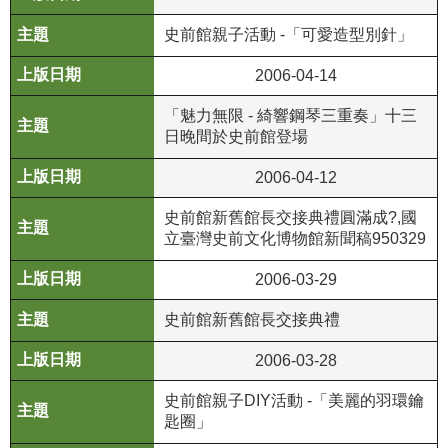
等
專
史前館親子活動 -「可愛造型別針」
區
2006-04-14
友
「魅力無限 - 綺響鋼琴三重奏」十三
善
日晚間於史前館登場
措
施
2006-04-12
服
務
史前館新舊館長交接典禮圓滿成?,國
立臺灣史前文化博物館新聞稿950329
服
2006-03-29
務
信
史前館新舊館長交接典禮
箱
2006-03-28
網
站
史前館親子DIY活動 -「美麗的羽環鑰
導
匙圈」
覽