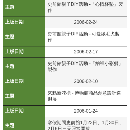
政
史前館親子DIY活動 -「心情杯墊」製
作
策
2006-02-24
資
訊
史前館親子DIY活動 - 可愛絨毛犬製
安
作
全
宣
2006-02-17
告
史前館親子DIY活動 -「納福小彩獅」
為
製作
民
2006-02-10
服
務
來點新花樣 - 博物館商品創意設計巡
白
迴展
皮
書
2006-01-24
寒假期間史前館1月23日、1月30日、
政
2月6日三天照常開放
府