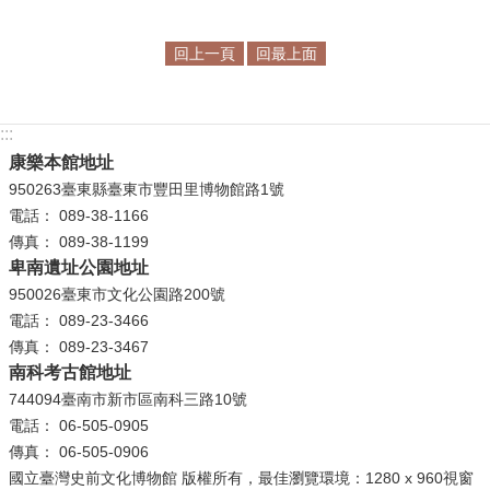
學
回上一頁
回最上面
習
探
索
:::
康樂本館地址
認
950263臺東縣臺東市豐田里博物館路1號
識
電話： 089-38-1166
我
傳真： 089-38-1199
們
卑南遺址公園地址
便
950026臺東市文化公園路200號
民
電話： 089-23-3466
服
傳真： 089-23-3467
務
南科考古館地址
744094臺南市新市區南科三路10號
性
電話： 06-505-0905
別
傳真： 06-505-0906
平
國立臺灣史前文化博物館 版權所有，最佳瀏覽環境：1280 x 960視窗