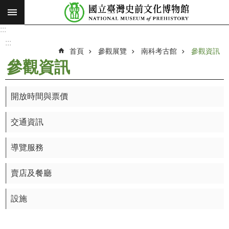
:::
跳到主要內容區塊
:::
進
階
:::
搜
首頁
參觀展覽
南科考古館
參觀資訊
尋
參觀資訊
願
景
開放時間與票價
使
命
交通資訊
最
新
導覽服務
消
息
賣店及餐廳
參
設施
觀
展
覽