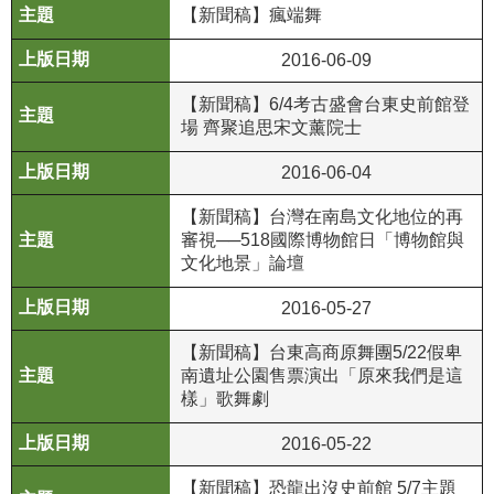
等
【新聞稿】瘋端舞
專
2016-06-09
區
【新聞稿】6/4考古盛會台東史前館登
友
場 齊聚追思宋文薰院士
善
措
2016-06-04
施
服
【新聞稿】台灣在南島文化地位的再
務
審視──518國際博物館日「博物館與
文化地景」論壇
服
2016-05-27
務
信
【新聞稿】台東高商原舞團5/22假卑
箱
南遺址公園售票演出「原來我們是這
樣」歌舞劇
網
站
2016-05-22
導
覽
【新聞稿】恐龍出沒史前館 5/7主題