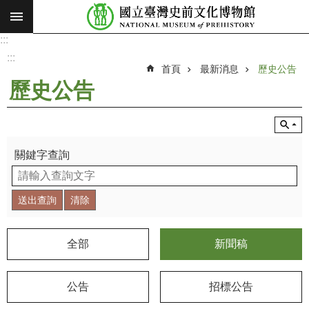
:::
跳到主要內容區塊
:::
進
階
:::
搜
首頁
最新消息
歷史公告
尋
歷史公告
願
景
使
命
關鍵字查詢
最
新
消
息
全部
新聞稿
參
觀
公告
招標公告
展
覽