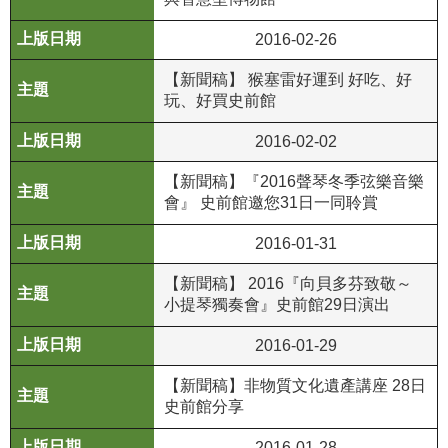
政
策
2016-02-26
資
【新聞稿】 猴塞雷好運到 好吃、好
玩、好買史前館
訊
安
2016-02-02
全
宣
【新聞稿】『2016聲琴冬季弦樂音樂
告
會』 史前館邀您31日一同聆賞
為
2016-01-31
民
【新聞稿】 2016『向貝多芬致敬～
服
小提琴獨奏會』史前館29日演出
務
白
2016-01-29
皮
書
【新聞稿】非物質文化遺產講座 28日
史前館分享
政
府
2016-01-28