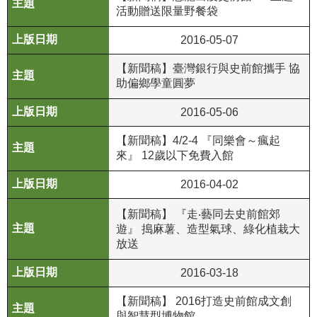
活動贈送限量野餐袋
R
2016-05-07
S
S
【新聞稿】臺灣銀行與史前館攜手 協
助偏鄉學童圓夢
網
站
2016-05-06
資
【新聞稿】4/2-4 『同樂會～瘋起
料
來』 12歲以下免費入館
開
放
2016-04-02
宣
告
【新聞稿】 『走‧藝同去史前館郊
遊』 搗麻薯、造型氣球、綠化植栽大
隱
放送
私
2016-03-18
權
保
【新聞稿】 2016打造史前館成文創
護
與智慧型博物館