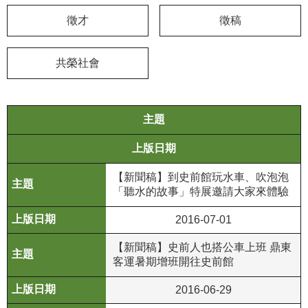
徵才
徵稿
學
習
探
共榮社會
索
認
主題
識
我
上版日期
們
【新聞稿】到史前館玩水車、吹泡泡
便
「聽水的故事」特展邀請大家來體驗
民
服
2016-07-01
務
【新聞稿】史前人也搭公車上班 鼎東
客運暑期增班開往史前館
性
別
2016-06-29
平