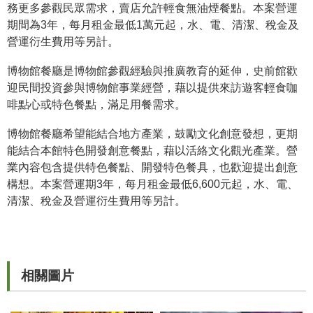
務更多參觀民眾需求，賣店允許輕食無油煙餐點。本案營運
期間為3年，每月租金最低1萬元起，水、電、清潔、稅金及
學
營運衍生費用等另計。
習
探
博物館餐廳是博物館參觀經驗與推廣教育的延伸，史前館歡
索
迎民間投資參與博物館事業經營，藉以提供來訪遊客輕食咖
啡點心或特色餐點，滿足用餐需求。
認
識
博物館餐廳希望能結合地方產業，鼓勵文化創意發想，更期
我
能結合本館特色開發創意餐點，藉以活絡文化觀光產業。營
們
業內容包含提供特色餐點、開發特色餐具，也歡迎提出創意
便
構想。本案營運期3年，每月租金最低6,600元起，水、電、
民
清潔、稅金及營運衍生費用等另計。
服
務
性
相關圖片
別
平