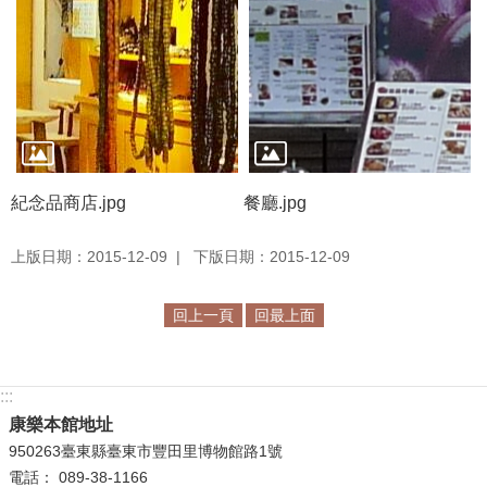
等
專
區
友
善
措
施
紀念品商店.jpg
餐廳.jpg
服
務
上版日期：2015-12-09
下版日期：2015-12-09
服
務
回上一頁
回最上面
信
箱
:::
網
康樂本館地址
站
950263臺東縣臺東市豐田里博物館路1號
導
電話： 089-38-1166
覽