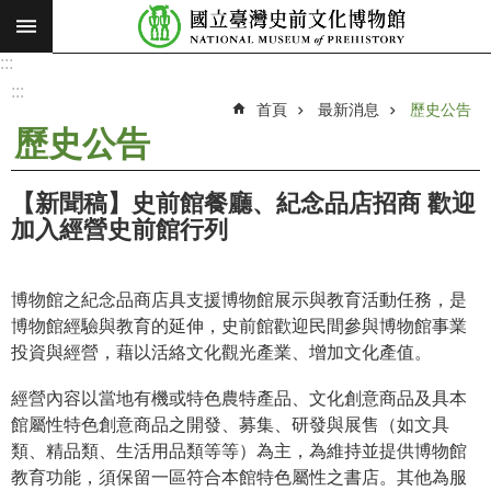
:::
跳到主要內容區塊
:::
進
階
:::
搜
首頁
最新消息
歷史公告
尋
歷史公告
願
景
【新聞稿】史前館餐廳、紀念品店招商 歡迎
使
加入經營史前館行列
命
最
博物館之紀念品商店具支援博物館展示與教育活動任務，是
新
博物館經驗與教育的延伸，史前館歡迎民間參與博物館事業
消
投資與經營，藉以活絡文化觀光產業、增加文化產值。
息
經營內容以當地有機或特色農特產品、文化創意商品及具本
參
館屬性特色創意商品之開發、募集、研發與展售（如文具
觀
類、精品類、生活用品類等等）為主，為維持並提供博物館
展
教育功能，須保留一區符合本館特色屬性之書店。其他為服
覽