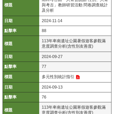
政
與考古」教師研習活動 問卷調查統計
策
及分析
資
2024-11-14
訊
88
安
全
113年卑南遺址公園暑假遊客參觀滿
宣
意度調查分析(含性別友善度)
告
2024-09-27
為
民
77
服
多元性別統計指引
務
白
2024-09-13
皮
書
76
113年卑南遺址公園寒假遊客參觀滿
政
意度調查分析(含性別友善度)
府