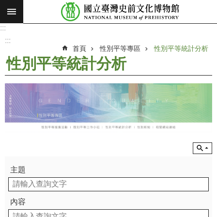
:::
跳到主要內容區塊
:::
進
階
:::
搜
首頁
性別平等專區
性別平等統計分析
尋
性別平等統計分析
願
景
使
命
最
新
消
息
主題
參
觀
內容
展
覽