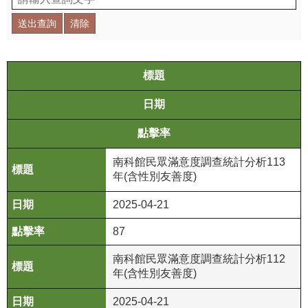
學
習
探
索
標題
認
日期
識
點擊率
我
們
南科館民眾滿意度調查統計分析113
年(含性別友善度)
便
民
2025-04-21
服
務
87
南科館民眾滿意度調查統計分析112
性
年(含性別友善度)
別
平
2025-04-21