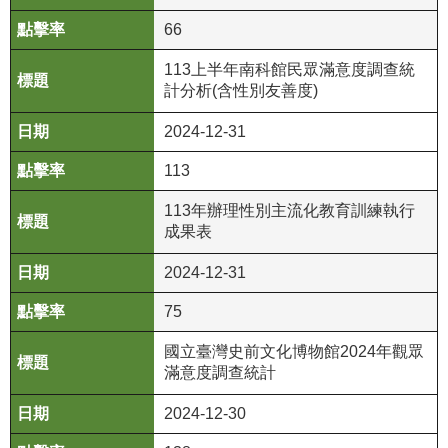
等
66
專
區
113上半年南科館民眾滿意度調查統
計分析(含性別友善度)
友
善
2024-12-31
措
施
113
服
113年辦理性別主流化教育訓練執行
務
成果表
服
2024-12-31
務
信
75
箱
國立臺灣史前文化博物館2024年觀眾
網
滿意度調查統計
站
2024-12-30
導
覽