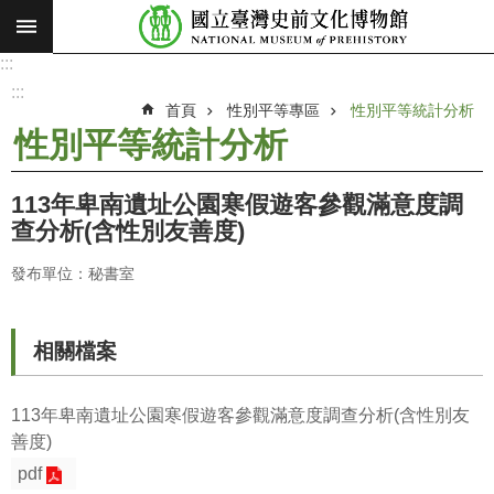
:::
跳到主要內容區塊
:::
進
階
:::
搜
首頁
性別平等專區
性別平等統計分析
尋
性別平等統計分析
願
景
113年卑南遺址公園寒假遊客參觀滿意度調
使
查分析(含性別友善度)
命
發布單位：秘書室
最
新
消
相關檔案
息
參
113年卑南遺址公園寒假遊客參觀滿意度調查分析(含性別友
觀
善度)
展
pdf
覽