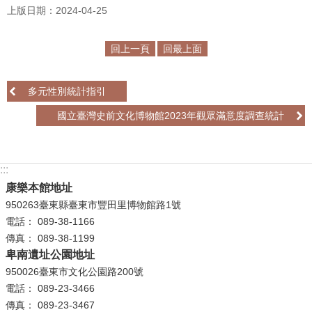
上版日期：2024-04-25
學
習
回上一頁
回最上面
探
索
多元性別統計指引
認
國立臺灣史前文化博物館2023年觀眾滿意度調查統計
識
我
們
:::
便
康樂本館地址
民
950263臺東縣臺東市豐田里博物館路1號
服
電話： 089-38-1166
務
傳真： 089-38-1199
卑南遺址公園地址
性
950026臺東市文化公園路200號
別
電話： 089-23-3466
平
傳真： 089-23-3467