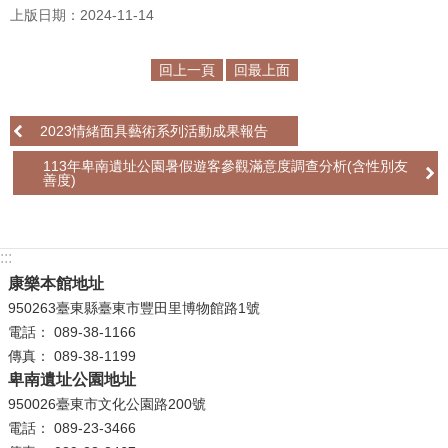
上版日期：2024-11-14
學
習
回上一頁
回最上面
探
索
2023情緒面具藝術系列活動成果報告
認
113年卑南遺址公園暑假遊客參觀滿意度調查分析(含性別友
識
善度)
我
們
:::
便
康樂本館地址
民
950263臺東縣臺東市豐田里博物館路1號
服
電話： 089-38-1166
務
傳真： 089-38-1199
卑南遺址公園地址
性
950026臺東市文化公園路200號
別
電話： 089-23-3466
平