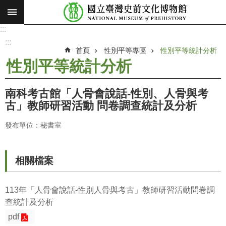
:::
跳到主要內容區塊
:::
進
階
:::
搜
首頁
性別平等專區
性別平等統計分析
尋
性別平等統計分析
願
景
南科考古館「人骨會說話-性別、人骨與考
使
古」教師研習活動 問卷調查統計及分析
命
發布單位：秘書室
最
新
消
相關檔案
息
參
113年「人骨會說話-性別人骨與考古」教師研習活動問卷調
觀
查統計及分析
展
pdf
覽