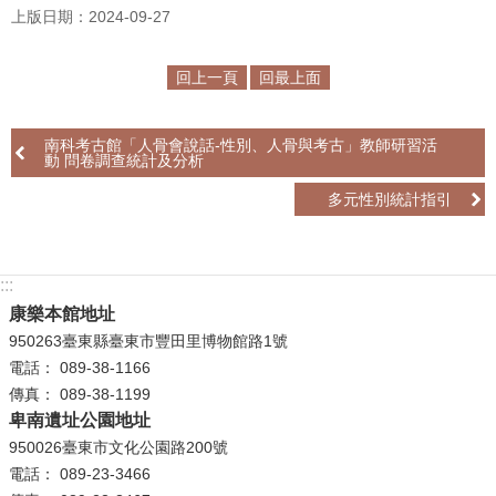
上版日期：2024-09-27
學
習
回上一頁
回最上面
探
索
南科考古館「人骨會說話-性別、人骨與考古」教師研習活
動 問卷調查統計及分析
認
識
多元性別統計指引
我
們
:::
便
康樂本館地址
民
950263臺東縣臺東市豐田里博物館路1號
服
電話： 089-38-1166
務
傳真： 089-38-1199
卑南遺址公園地址
性
950026臺東市文化公園路200號
別
電話： 089-23-3466
平