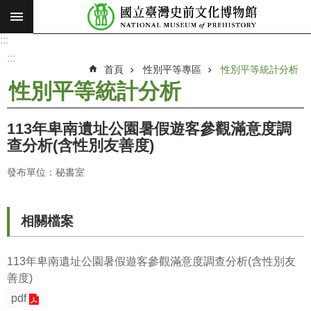
:::
跳到主要內容區塊
:::
進
階
:::
搜
首頁
性別平等專區
性別平等統計分析
尋
性別平等統計分析
願
景
113年卑南遺址公園暑假遊客參觀滿意度調
使
查分析(含性別友善度)
命
發布單位：秘書室
最
新
消
相關檔案
息
參
113年卑南遺址公園暑假遊客參觀滿意度調查分析(含性別友
觀
善度)
展
pdf
覽