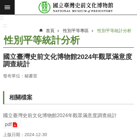
:::
跳到主要內容區塊
:::
進
階
:::
搜
首頁
性別平等專區
性別平等統計分析
尋
性別平等統計分析
願
景
國立臺灣史前文化博物館2024年觀眾滿意度
使
調查統計
命
發布單位：秘書室
最
新
消
相關檔案
息
參
國立臺灣史前文化博物館2024年觀眾滿意度調查統計
觀
pdf
展
上版日期：2024-12-30
覽