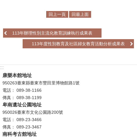
學
回上一頁
回最上面
習
探
索
113年辦理性別主流化教育訓練執行成果表
113年度性別教育及社區婦女教育活動分析成果表
認
識
我
:::
們
康樂本館地址
便
950263臺東縣臺東市豐田里博物館路1號
民
電話： 089-38-1166
服
傳真： 089-38-1199
務
卑南遺址公園地址
950026臺東市文化公園路200號
性
電話： 089-23-3466
別
傳真： 089-23-3467
平
南科考古館地址