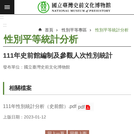
:::
跳到主要內容區塊
:::
進
階
:::
搜
首頁
性別平等專區
性別平等統計分析
尋
性別平等統計分析
願
景
111年史前館編制及參觀人次性別統計
使
命
發布單位：國立臺灣史前文化博物館
最
新
相關檔案
消
息
111年性別統計分析（史前館）.pdf
pdf
參
上版日期：2023-01-12
觀
展
覽
回上一頁
回最上面