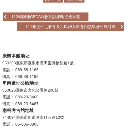
學
112年辦理CEDAW教育訓練執行成果表
習
探
111年度性別教育及社區婦女教育回饋單分析統計表
索
認
:::
識
我
康樂本館地址
們
950263臺東縣臺東市豐田里博物館路1號
電話： 089-38-1166
便
傳真： 089-38-1199
民
卑南遺址公園地址
服
950026臺東市文化公園路200號
務
電話： 089-23-3466
傳真： 089-23-3467
性
南科考古館地址
別
744094臺南市新市區南科三路10號
平
電話： 06-505-0905