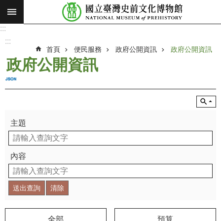
:::
跳到主要內容區塊
:::
進
階
:::
搜
首頁
便民服務
政府公開資訊
政府公開資訊
尋
政府公開資訊
願
景
使
命
主題
最
新
消
內容
息
參
觀
展
覽
全部
預算