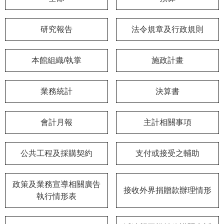
學
研究報告
法令規章及行政規則
習
探
索
本館組織/執掌
施政計畫
認
識
業務統計
決算書
我
們
會計月報
主計相關事項
便
民
公共工程及採購契約
支付或接受之輔助
服
務
政策及業務宣導相關廣告
接收外界捐贈款辦理情形
性
執行情形表
別
平