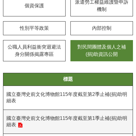
等
派遣勞工權益維護暨申訴
個資保護
專
機制
區
性別平等政策
內部控制
友
善
措
公職人員利益衝突迴避法
對民間團體及個人之補
施
身分關係揭露專區
(捐)助資訊公開
服
務
服
標題
務
信
國立臺灣史前文化博物館115年度截至第2季止補(捐)助明
箱
細表
網
國立臺灣史前文化博物館115年度截至第1季止補(捐)助明
站
細表
導
覽