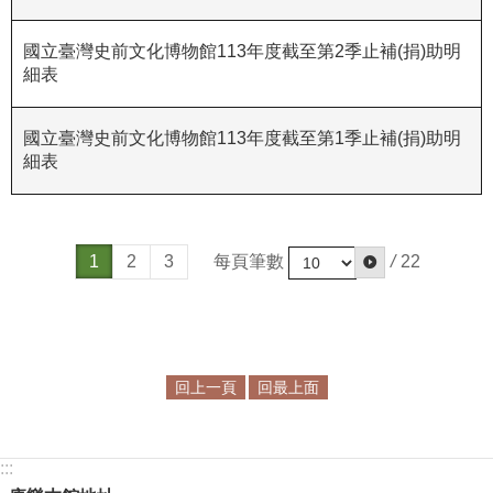
政
策
國立臺灣史前文化博物館113年度截至第2季止補(捐)助明
細表
資
訊
安
國立臺灣史前文化博物館113年度截至第1季止補(捐)助明
細表
全
宣
告
每頁筆數
/
22
為
1
2
3
民
服
務
白
回上一頁
回最上面
皮
書
政
:::
府