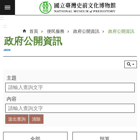
:::
跳到主要內容區塊
:::
進
階
:::
搜
首頁
便民服務
政府公開資訊
政府公開資訊
尋
政府公開資訊
願
景
使
命
主題
最
新
消
內容
息
參
觀
展
覽
全部
預算