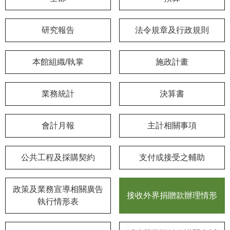
學
研究報告
法令規章及行政規則
習
探
索
本館組織/執掌
施政計畫
認
識
業務統計
決算書
我
們
會計月報
主計相關事項
便
民
公共工程及採購契約
支付或接受之輔助
服
務
政策及業務宣導相關廣告
接收外界捐贈款辦理情形
性
執行情形表
別
平