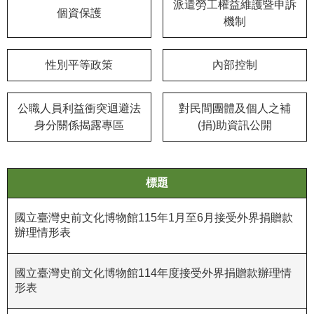
等
派遣勞工權益維護暨申訴
個資保護
專
機制
區
性別平等政策
內部控制
友
善
措
公職人員利益衝突迴避法
對民間團體及個人之補
施
身分關係揭露專區
(捐)助資訊公開
服
務
服
標題
務
信
國立臺灣史前文化博物館115年1月至6月接受外界捐贈款
箱
辦理情形表
網
國立臺灣史前文化博物館114年度接受外界捐贈款辦理情
站
形表
導
覽