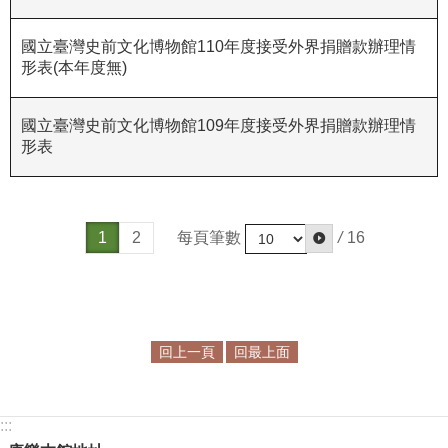
政
策
國立臺灣史前文化博物館110年度接受外界捐贈款辦理情
形表(本年度無)
資
訊
安
國立臺灣史前文化博物館109年度接受外界捐贈款辦理情
形表
全
宣
告
每頁筆數
/
16
為
1
2
民
服
務
白
回上一頁
回最上面
皮
書
政
:::
府