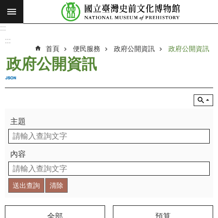
:::
跳到主要內容區塊
:::
進
階
:::
搜
首頁
便民服務
政府公開資訊
政府公開資訊
尋
政府公開資訊
願
景
使
命
主題
最
新
消
內容
息
參
觀
展
覽
全部
預算