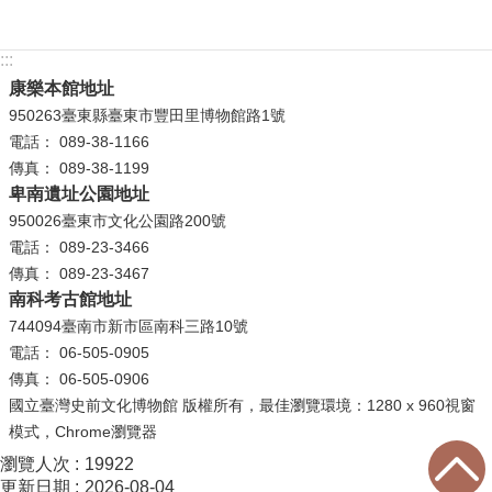
R
:::
S
康樂本館地址
S
950263臺東縣臺東市豐田里博物館路1號
電話： 089-38-1166
網
傳真： 089-38-1199
站
卑南遺址公園地址
資
950026臺東市文化公園路200號
料
電話： 089-23-3466
開
傳真： 089-23-3467
放
南科考古館地址
宣
744094臺南市新市區南科三路10號
告
電話： 06-505-0905
隱
傳真： 06-505-0906
私
國立臺灣史前文化博物館 版權所有，最佳瀏覽環境：1280 x 960視窗
權
模式，Chrome瀏覽器
保
瀏覽人次
19922
護
更新日期
2026-08-04