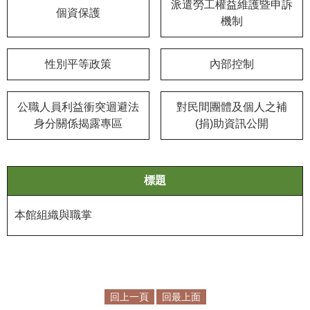
等
派遣勞工權益維護暨申訴
個資保護
專
機制
區
性別平等政策
內部控制
友
善
措
公職人員利益衝突迴避法
對民間團體及個人之補
施
身分關係揭露專區
(捐)助資訊公開
服
務
服
標題
務
信
本館組織與職掌
箱
網
站
導
回上一頁
回最上面
覽