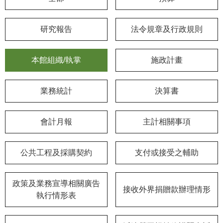
學
研究報告
法令規章及行政規則
習
探
索
本館組織/執掌
施政計畫
認
識
業務統計
決算書
我
們
會計月報
主計相關事項
便
民
公共工程及採購契約
支付或接受之輔助
服
務
政策及業務宣導相關廣告
接收外界捐贈款辦理情形
性
執行情形表
別
平