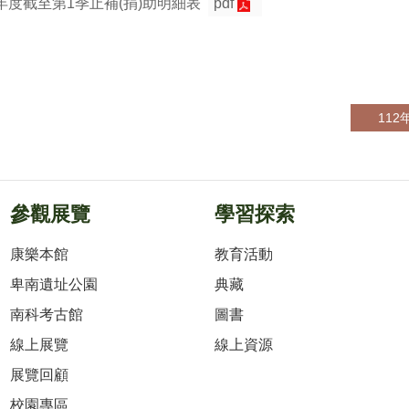
年度截至第1季止補(捐)助明細表
pdf
11
參觀展覽
學習探索
康樂本館
教育活動
卑南遺址公園
典藏
南科考古館
圖書
線上展覽
線上資源
展覽回顧
校園專區