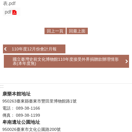
表.pdf
學
pdf
習
探
回上一頁
回最上面
索
認
110年度12月份會計月報
識
我
國立臺灣史前文化博物館110年度接受外界捐贈款辦理情形
表(本年度無)
們
便
民
:::
服
康樂本館地址
務
950263臺東縣臺東市豐田里博物館路1號
電話： 089-38-1166
性
傳真： 089-38-1199
別
卑南遺址公園地址
平
950026臺東市文化公園路200號