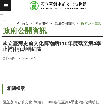
:::
跳到主要內容區塊
:::
進
階
:::
搜
首頁
便民服務
政府公開資訊
政府公開資訊
尋
政府公開資訊
願
景
國立臺灣史前文化博物館110年度截至第4季
使
止補(捐)助明細表
命
發佈時間：2022-01-05
最
新
消
息
參
相關檔案
觀
展
國立臺灣史前文化博物館110年度截至第4季止補(捐)助明細
覽