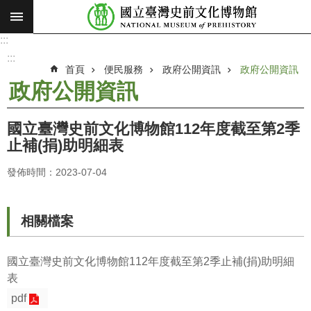
:::
跳到主要內容區塊
:::
進
階
:::
搜
首頁
便民服務
政府公開資訊
政府公開資訊
尋
政府公開資訊
願
景
國立臺灣史前文化博物館112年度截至第2季
使
止補(捐)助明細表
命
發佈時間：2023-07-04
最
新
消
相關檔案
息
參
國立臺灣史前文化博物館112年度截至第2季止補(捐)助明細
觀
表
展
pdf
覽