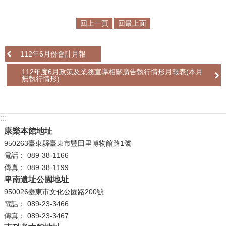
學
回上一頁
回最上面
習
探
112年6月份會計月報
索
112年度6月政策及業務宣導相關廣告執行情形月報表(本月
認
無執行情形)
識
我
們
:::
康樂本館地址
便
950263臺東縣臺東市豐田里博物館路1號
民
電話： 089-38-1166
服
傳真： 089-38-1199
務
卑南遺址公園地址
950026臺東市文化公園路200號
性
電話： 089-23-3466
別
傳真： 089-23-3467
平