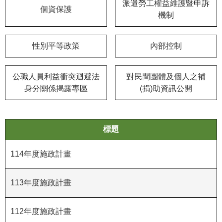
等
派遣勞工權益維護暨申訴
個資保護
專
機制
區
性別平等政策
內部控制
友
善
措
公職人員利益衝突迴避法
對民間團體及個人之補
施
身分關係揭露專區
(捐)助資訊公開
服
務
服
標題
務
信
114年度施政計畫
箱
113年度施政計畫
網
站
導
112年度施政計畫
覽