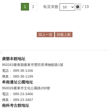
政
每頁筆數
/
19
1
2
策
資
訊
安
回上一頁
回最上面
全
宣
告
:::
為
康樂本館地址
民
950263臺東縣臺東市豐田里博物館路1號
服
電話： 089-38-1166
務
傳真： 089-38-1199
白
卑南遺址公園地址
皮
950026臺東市文化公園路200號
書
電話： 089-23-3466
傳真： 089-23-3467
政
南科考古館地址
府