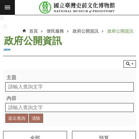
:::
跳到主要內容區塊
:::
進
階
:::
搜
首頁
便民服務
政府公開資訊
政府公開資訊
尋
政府公開資訊
願
景
使
命
主題
最
新
消
內容
息
參
觀
展
覽
全部
預算