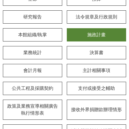
學
研究報告
法令規章及行政規則
習
探
索
本館組織/執掌
施政計畫
認
識
業務統計
決算書
我
們
會計月報
主計相關事項
便
民
公共工程及採購契約
支付或接受之輔助
服
務
政策及業務宣導相關廣告
接收外界捐贈款辦理情形
性
執行情形表
別
平