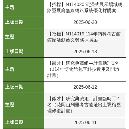
【招標】N114020 沉浸式展示場域網
R
路暨展廳無線網路系統優化採購案
S
2025-06-20
S
【招標】N114019 114年南科考古館
網
館慶活動藝文勞務採購案
站
資
2025-06-13
料
【徵才】研究典藏組—計畫助理1名
開
（114年博物館包容科技近用及開放
放
計畫）
宣
告
2025-06-12
隱
【徵才】研究典藏組—計畫臨時工2
名（花岡山列冊考古遺址出土甕棺整
私
理修復計畫）
權
保
2025-06-11
護