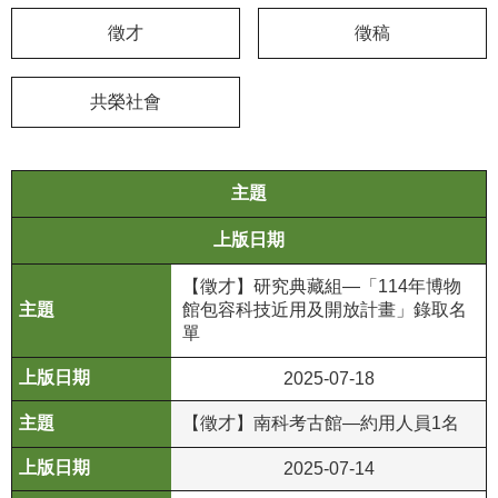
徵才
徵稿
學
習
探
共榮社會
索
認
主題
識
我
上版日期
們
【徵才】研究典藏組—「114年博物
便
館包容科技近用及開放計畫」錄取名
民
單
服
務
2025-07-18
【徵才】南科考古館—約用人員1名
性
別
2025-07-14
平