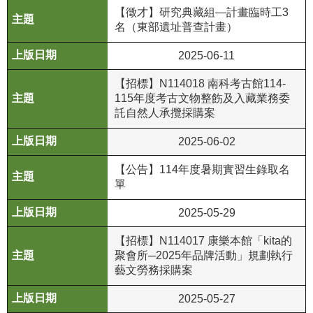
政
【徵才】研究典藏組—計畫臨時工3
策
名（東部遺址普查計畫）
資
2025-06-11
訊
【招標】N114018 南科考古館114-
安
115年度考古文物整飭及入藏業務委
全
託自然人承攬採購案
宣
告
2025-06-02
為
【公告】114年度暑期實習生錄取名
民
單
服
2025-05-29
務
白
【招標】N114017 康樂本館「kita的
皮
聚會所─2025年品牌活動」規劃執行
書
藝文勞務採購案
政
2025-05-27
府