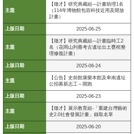
等
【徵才】研究典藏組—計畫助理1名
專
（114年博物館包容科技近用及開放
區
計畫）
友
2025-06-25
善
【徵才】研究典藏組—計畫臨時工2
措
名（花岡山列冊考古遺址出土甕棺整
施
理修復計畫）
服
務
2025-06-24
服
【公告】史前館康樂本館及卑南遺址
公招募新志工～開跑
務
信
2025-06-23
箱
【徵才】展示教育組-「重建台灣藝術
網
史2.0社會發展計畫」錄取名單
站
導
2025-06-20
覽