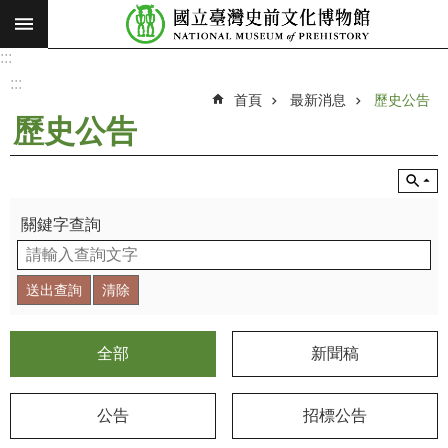
:::
跳到主要內容區塊
:::
進
階
:::
搜
首頁
最新消息
歷史公告
尋
歷史公告
願
景
使
命
關鍵字查詢
最
新
消
息
全部
新聞稿
參
觀
公告
招標公告
展
覽