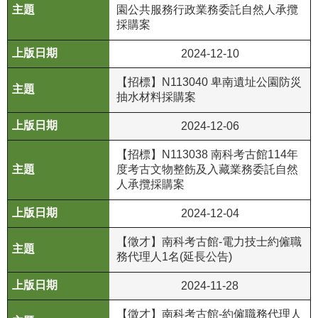
等
園公共服務行政業務委託自然人承攬
專
採購案
區
2024-12-10
友
【招標】N113040 卑南遺址公園防災
善
抽水材料採購案
措
施
2024-12-06
服
務
【招標】N113038 南科考古館114年
度考古文物整飭及入藏業務委託自然
服
人承攬採購案
務
2024-12-04
信
箱
【徵才】南科考古館-電力技士約僱職
務代理人1名(延長公告)
網
站
2024-11-28
導
覽
【徵才】南科考古館-約僱職務代理人