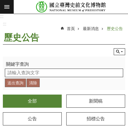
:::
跳到主要內容區塊
:::
進
階
:::
搜
首頁
最新消息
歷史公告
尋
歷史公告
願
景
使
命
關鍵字查詢
最
新
消
息
全部
新聞稿
參
觀
公告
招標公告
展
覽