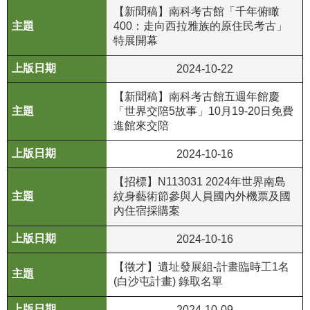
【新聞稿】南科考古館「千年俯瞰
公
400：走向西拉雅族的原住民考古」
開
特展開幕
資
訊
2024-10-22
【新聞稿】南科考古館五週年館慶
語系
「世界交陪5故事」10月19-20日免費
進館來交陪
2024-10-16
【招標】N113031 2024年世界南島
紋身藝術節參與人員國內外機票及國
內住宿採購案
2024-10-16
【徵才】遺址發展組-計畫臨時工1名
(白沙屯計畫) 錄取名單
2024-10-09