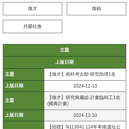
徵才
徵稿
學
習
探
共榮社會
索
認
主題
識
我
上版日期
們
【徵才】南科考古館-研究助理1名
便
民
2024-12-13
服
務
【徵才】研究典藏組-計畫臨時工1名
(國典計畫)
性
2024-12-10
別
平
【招標】N113041 114年卑南遺址公