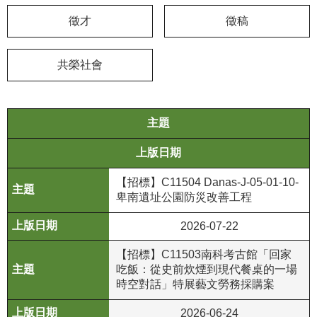
徵才
徵稿
學
習
探
共榮社會
索
認
主題
識
我
上版日期
們
【招標】C11504 Danas-J-05-01-10-
便
卑南遺址公園防災改善工程
民
服
2026-07-22
務
【招標】C11503南科考古館「回家
吃飯：從史前炊煙到現代餐桌的一場
性
時空對話」特展藝文勞務採購案
別
平
2026-06-24