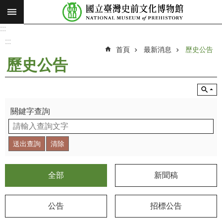
:::
跳到主要內容區塊
:::
進
階
:::
搜
首頁
最新消息
歷史公告
尋
歷史公告
願
景
使
命
關鍵字查詢
最
新
消
息
全部
新聞稿
參
觀
公告
招標公告
展
覽