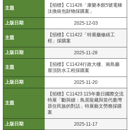
政
【招標】C11426「康樂本館5號電梯
策
汰換統包財物採購案」
資
2025-12-03
訊
【招標】C11422「特展廳修繕工
安
程」採購案
全
宣
2025-11-28
告
【招標】C11424行政大樓、南島廳
為
屋頂防水工程採購案
民
2025-11-20
服
務
【招標】C11423 115年臺日國際交流
白
特展「斷與續：鳥居龍藏與當代臺灣
皮
原住民族的對話」特展藝文勞務採購
書
案
政
2025-11-17
府