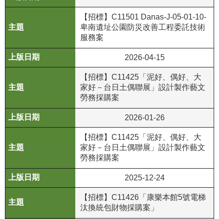
等
專
【招標】C11501 Danas-J-05-01-10-
區
卑南遺址公園防災改善⼯程委託技術
服務案
友
2026-04-15
善
措
【招標】C11425「泥好、偶好、大
施
家好－台日土偶聯展」設計製作藝文
服
勞務採購案
務
2026-01-26
服
【招標】C11425「泥好、偶好、大
務
家好－台日土偶聯展」設計製作藝文
信
勞務採購案
箱
2025-12-24
網
站
【招標】C11426「康樂本館5號電梯
導
汰換統包財物採購案」
覽