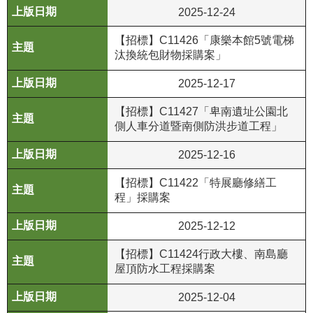
2025-12-24
R
【招標】C11426「康樂本館5號電梯
S
汰換統包財物採購案」
S
2025-12-17
網
站
【招標】C11427「卑南遺址公園北
資
側人車分道暨南側防洪步道工程」
料
2025-12-16
開
放
【招標】C11422「特展廳修繕工
宣
程」採購案
告
2025-12-12
隱
【招標】C11424行政大樓、南島廳
私
屋頂防水工程採購案
權
保
2025-12-04
護