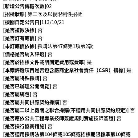
[新增公告傳輸次數]
02
R
[招標狀態]
第二次及以後限制性招標
S
[機關自定公告日]
113/10/21
S
[是否複數決標]
否
[是否訂有底價]
否
網
[未訂底價依據]
採購法第47條第1項第2款
站
[價格是否納入評選]
否
資
[是否於招標文件載明固定費用或費率]
是
料
[本案評選項目是否包含廠商企業社會責任（CSR）指標]
是
開
[是否屬特殊採購]
否
放
宣
[是否已辦理公開閱覽]
否
告
[是否屬統包]
否
[是否屬共同供應契約採購]
否
隱
[是否屬二以上機關之聯合採購(不適用共同供應契約規定)]
否
私
[是否應依公共工程專業技師簽證規則實施技師簽證]
否
權
[是否採行協商措施]
否
保
[是否適用採購法第104條或105條或招標期限標準第10條或
護