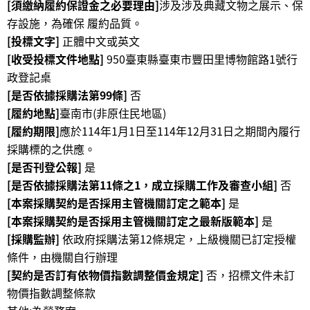
[須繳納履約保證金之必要理由]
涉及涉及典藏文物之展示、保
公
存設施，為確保 履約品質。
開
[投標文字]
正體中文或英文
資
[收受投標文件地點]
950臺東縣臺東市豐田里博物館路1號行
訊
政登記桌
[是否依據採購法第99條]
否
語系
[履約地點]
臺南市(非原住民地區)
[履約期限]
應於114年1月1日至114年12月31日之期間內履行
採購標的之供應。
[是否刊登公報]
是
[是否依據採購法第11條之1，成立採購工作及審查小組]
否
[本案採購契約是否採用主管機關訂定之範本]
是
[本案採購契約是否採用主管機關訂定之最新版範本]
是
[採購監辦]
依政府採購法第12條規定，上級機關已訂定授權
條件，由機關自行辦理
[契約是否訂有依物價指數調整價金規定]
否，招標文件未訂
物價指數調整條款