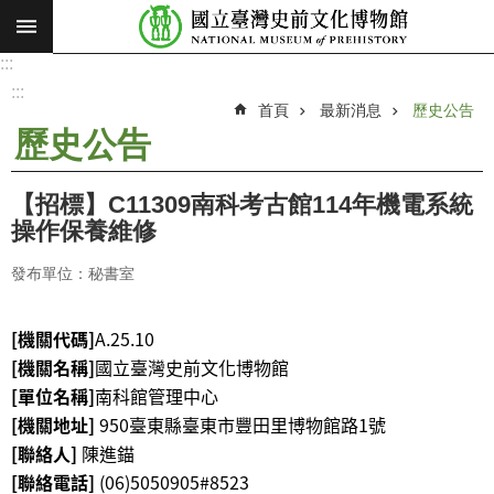
:::
跳到主要內容區塊
:::
進
階
:::
搜
首頁
最新消息
歷史公告
尋
歷史公告
願
景
【招標】C11309南科考古館114年機電系統
使
操作保養維修
命
發布單位：秘書室
最
新
[機關代碼]
A.25.10
消
[機關名稱]
國立臺灣史前文化博物館
息
[單位名稱]
南科館管理中心
參
[機關地址]
950臺東縣臺東市
豐田里博物館路1號
觀
[聯絡人]
陳進錨
展
[聯絡電話]
(06)5050905#8523
覽