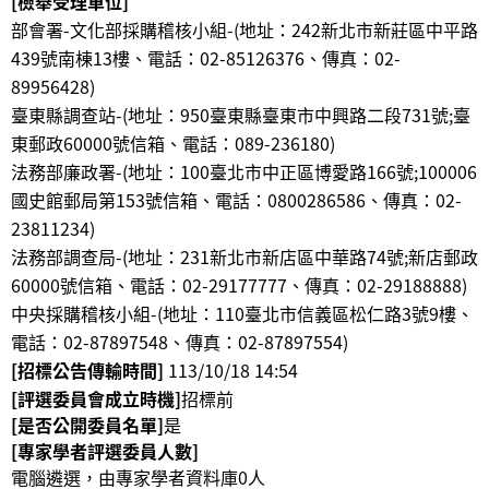
[檢舉受理單位]
部會署-文化部採購稽核小組-(地址：242新北市新莊區中平路
439號南棟13樓、電話：02-85126376、傳真：02-
89956428
)
臺東縣調查站-(地址：950臺東縣臺東市中興路二段731號;臺
東郵政60000號信箱、電話：089-236180
)
法務部廉政署-(地址：100臺北市中正區博愛路166號;100006
國史館郵局第153號信箱、電話：0800286586、傳真：02-
23811234
)
法務部調查局-(地址：231新北市新店區中華路74號;新店郵政
60000號信箱、電話：02-29177777、傳真：02-29188888
)
中央採購稽核小組-(地址：110臺北市信義區松仁路3號9樓、
電話：02-87897548、傳真：02-87897554
)
[招標公告傳輸時間]
113/10/18 14:54
[評選委員會成立時機]
招標前
[是否公開委員名單]
是
[專家學者評選委員人數]
電腦遴選，由專家學者資料庫0人