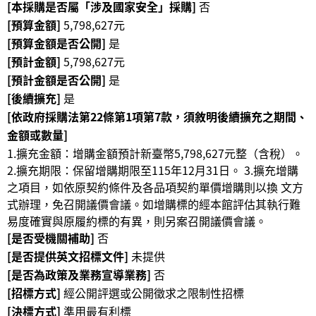
[本採購是否屬「涉及國家安全」採購]
否
等
專
[預算金額]
5,798,627元
區
[預算金額是否公開]
是
[預計金額]
5,798,627元
友
[預計金額是否公開]
是
善
[後續擴充]
是
措
[依政府採購法第22條第1項第7款，須敘明後續擴充之期間、
施
金額或數量]
服
1.擴充金額：增購金額預計新臺幣5,798,627元整（含稅）。
務
2.擴充期限：保留增購期限至115年12月31日。 3.擴充增購
服
之項目，如依原契約條件及各品項契約單價增購則以換 文方
務
式辦理，免召開議價會議。如增購標的經本館評估其執行難
信
易度確實與原履約標的有異，則另案召開議價會議。
箱
[是否受機關補助]
否
[是否提供英文招標文件]
未提供
網
[是否為政策及業務宣導業務]
否
站
[招標方式]
經公開評選或公開徵求之限制性招標
導
[決標方式]
準用最有利標
覽