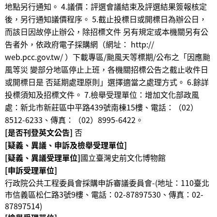
地點另行通知。 4.議價：評選會議結束及評選結果簽報核定
後，另行通知議價程序。 5.截止投標日或開標日為辦公日，
而該日因故停止辦公，除招標文件 另有規定或本機關另有公
告者外，依政府電子採購網（網址： http://
web.pcc.gov.tw/ ）下載專區/颱風天等標期/公布之「因應颱
風等災 變部分地區停止上班，各機關招標公告之截止收件日
或開標日是 否延期處理原則」選擇適當之處理方式。 6.餘詳
投標須知及招標文件。 7.檢舉受理單位：增加文化部政風
處：新北市新莊區中平路439號南棟15樓、電話：（02）
8512-6233、傳真：（02）8995-6422。
[是否刊登英文公告]
否
[疑義、異議、申訴及檢舉受理單位]
[疑義、異議受理單位]
國立臺灣史前文化博物館
[申訴受理單位]
行政院公共工程委員會採購申訴審議委員會-(地址：110臺北
市信義區松仁路3號9樓、電話：02-87897530、傳真：02-
87897514)