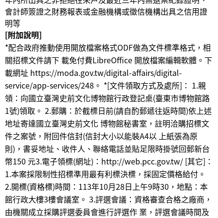
會計師簽證之財務報表或金融機構或徵信機構出具之信用證
明等
[附加說明]
*配合政府推動使用開放檔案格式ODF做為文件標準格式，相
關招標文件請下 載免付費LibreOffice 開放檔案編輯軟體。下
載網址 https://moda.gov.tw/digital-affairs/digital-
service/app-services/248。 *[文件領取方式及處所]： 1.親
領：向國立臺灣史前文化博物館行政登記桌(臺東市博物館路
1號)領取。 2.郵購：於截標日前(請自酌郵遞往返時間)依上述
地址寄達國立臺灣史前文化 博物館秘書室，註明洽購招標文
件之案號，附回件信封(信封大小以能裝A4以 上紙張為原
則)，書妥地址、收件人、聯絡電話並貼足限時掛號回郵新台
幣150 元3.電子領標(網址)：http://web.pcc.gov.tw/ [其它]：
1.本案採限制性招標準用最有利標決標，採固定價格給付。
2.開標(資格標)時間：113年10月28日上午9時30，地點：本
館行政大樓3樓會議室。 3.評選會議：資格審查合格之廠商，
由機關成立採購評選委員會進行評選作 業，評選會議時間及