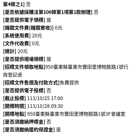
第4條之1]
否
政
策
[是否依據採購法第106條第1項第1款辦理]
否
[是否提供電子領標]
是
資
[機關文件費(機關實收)]
0元
訊
[系統使用費]
20元
安
[文件代收費]
0元
全
[總計]
20元
宣
[是否提供現場領標]
是
告
[招標文件領取地點]
950臺東縣臺東市豐田里博物館路1號行
為
政登記桌
民
[招標文件售價及付款方式]
免費提供
服
[是否提供電子投標]
否
務
[截止投標]
113/10/25 17:00
白
[開標時間]
113/10/28 09:30
皮
[開標地點]
950臺東縣臺東市豐田里博物館路1號3F會議室
書
[是否須繳納押標金]
否
政
[是否須繳納履約保證金]
是
府