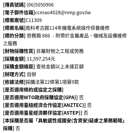
[傳真號碼]
(06)5050906
學
[電子郵件信箱]
ccmao4028@nmp.gov.tw
習
[標案案號]
C11309
探
[標案名稱]
南科考古館114年機電系統操作保養維修
索
[標的分類]
勞務類 886 - 附帶於金屬產品、機械及設備維修
之服務
認
[財物採購性質]
非屬財物之工程或勞務
識
[採購金額]
11,597,254元
我
[採購金額級距]
查核金額以上未達巨額
們
[辦理方式]
自辦
便
[依據法條]
採購法第22條第1項第9款
民
[是否適用條約或協定之採購]
服
[是否適用WTO政府採購協定(GPA)]
否
務
[是否適用臺紐經濟合作協定(ANZTEC)]
否
[是否適用臺星經濟夥伴協定(ASTEP)]
否
性
[本採購是否屬「具敏感性或國安(含資安)疑慮之業務範疇」
別
採購]
否
平