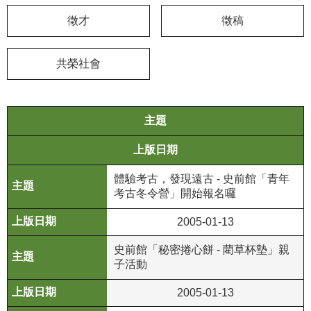
徵才
徵稿
學
習
探
共榮社會
索
認
主題
識
我
上版日期
們
體驗考古，發現遠古 - 史前館「青年
便
考古冬令營」開始報名囉
民
服
2005-01-13
務
史前館「秘密捲心餅 - 藺草杯墊」親
子活動
性
別
2005-01-13
平