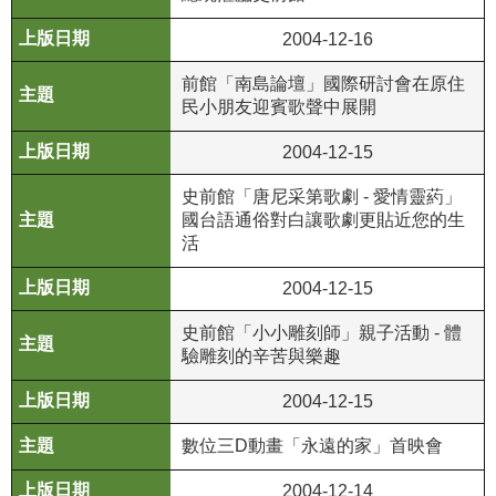
R
2004-12-16
S
前館「南島論壇」國際研討會在原住
S
民小朋友迎賓歌聲中展開
網
2004-12-15
站
史前館「唐尼采第歌劇 - 愛情靈葯」
資
國台語通俗對白讓歌劇更貼近您的生
料
活
開
放
2004-12-15
宣
告
史前館「小小雕刻師」親子活動 - 體
驗雕刻的辛苦與樂趣
隱
2004-12-15
私
權
數位三D動畫「永遠的家」首映會
保
護
2004-12-14