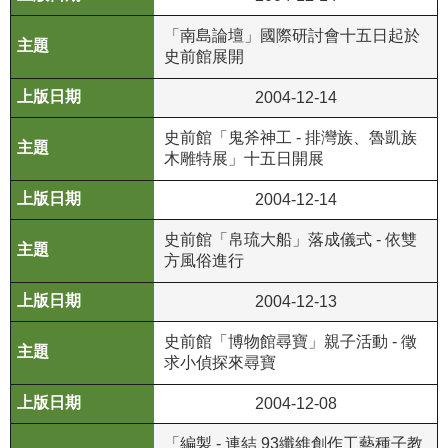
政
「南島論壇」國際研討會十五日起於
策
史前館展開
資
2004-12-14
訊
安
史前館「鬼斧神工 - 排灣族、魯凱族
全
木雕特展」十五日開展
宣
告
2004-12-14
為
史前館「帛琉大船」落成儀式 - 依雙
方風俗進行
民
服
2004-12-13
務
白
史前館「博物館尋寶」親子活動 - 徵
皮
求小偵探來尋寶
書
2004-12-08
政
「編製 - 連結 93纖維創作工藝種子教
府