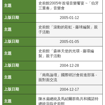
等
史前館2005年首場音樂饗宴 ~「伯牙
專
三重奏」音樂會
區
2005-01-12
友
史前館「滾動的彩虹 - 藤球編製」親
善
子活動
措
施
2005-01-05
服
務
史前館「森林天使的光環 - 藤環編
製」親子活動
服
2004-12-28
務
信
「南島論壇」國際研討會前進部落 -
箱
面對面交流
網
2004-12-17
站
導
陳水扁總統及馬紹爾群島共和國諾特
覽
總統蒞臨史前館