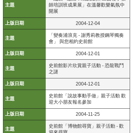
師培訓班成果展」在溫馨歡樂氣氛中
公
開展
開
資
2004-12-04
訊
「變奏浦浪克 - 謝秀莉教授鋼琴獨奏
會」 與您相約史前館
語系
2004-12-01
史前館影片欣賞親子活動 - 恐龍戰鬥
之謎
2004-12-01
史前館「說故事動手做」親子活動 歡
迎大小朋友報名參加
2004-11-25
史前館「博物館尋寶」親子活動 - 歡
迎來尋寶