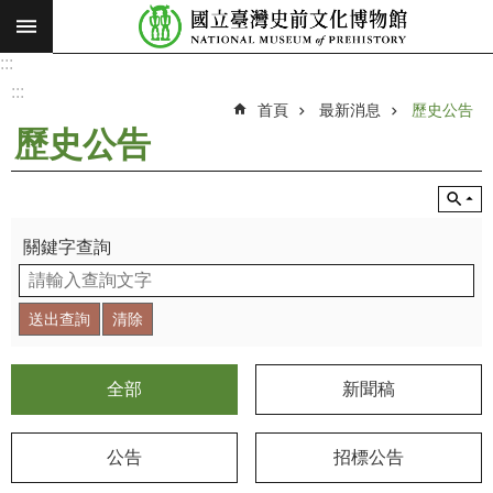
:::
跳到主要內容區塊
:::
進
階
:::
搜
首頁
最新消息
歷史公告
尋
歷史公告
願
景
使
命
關鍵字查詢
最
新
消
息
全部
新聞稿
參
觀
公告
招標公告
展
覽