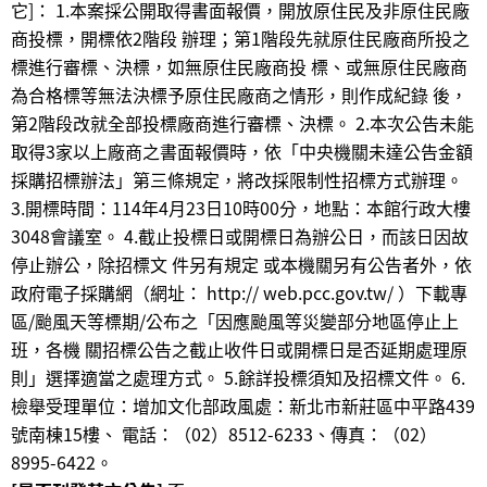
它]： 1.本案採公開取得書面報價，開放原住民及非原住民廠
商投標，開標依2階段 辦理；第1階段先就原住民廠商所投之
標進行審標、決標，如無原住民廠商投 標、或無原住民廠商
為合格標等無法決標予原住民廠商之情形，則作成紀錄 後，
第2階段改就全部投標廠商進行審標、決標。 2.本次公告未能
取得3家以上廠商之書面報價時，依「中央機關未達公告金額
採購招標辦法」第三條規定，將改採限制性招標方式辦理。
3.開標時間：114年4月23日10時00分，地點：本館行政大樓
3048會議室。 4.截止投標日或開標日為辦公日，而該日因故
停止辦公，除招標文 件另有規定 或本機關另有公告者外，依
政府電子採購網（網址： http:// web.pcc.gov.tw/ ）下載專
區/颱風天等標期/公布之「因應颱風等災變部分地區停止上
班，各機 關招標公告之截止收件日或開標日是否延期處理原
則」選擇適當之處理方式。 5.餘詳投標須知及招標文件。 6.
檢舉受理單位：增加文化部政風處：新北市新莊區中平路439
號南棟15樓、 電話：（02）8512-6233、傳真：（02）
8995-6422。