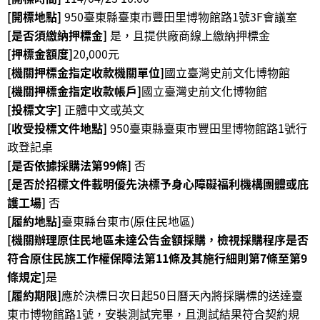
政
[開標地點]
950臺東縣臺東市豐田里博物館路1號3F會議室
策
[是否須繳納押標金]
是，且提供廠商線上繳納押標金
[押標金額度]
20,000元
資
[機關押標金指定收款機關單位]
國立臺灣史前文化博物館
訊
[機關押標金指定收款帳戶]
國立臺灣史前文化博物館
安
全
[投標文字]
正體中文或英文
宣
[收受投標文件地點]
950臺東縣臺東市豐田里博物館路1號行
告
政登記桌
[是否依據採購法第99條]
否
為
[是否於招標文件載明優先決標予身心障礙福利機構團體或庇
民
護工場]
否
服
[履約地點]
臺東縣台東市(原住民地區)
務
[機關辦理原住民地區未達公告金額採購，檢視採購程序是否
白
皮
符合原住民族工作權保障法第11條及其施行細則第7條至第9
書
條規定]
是
[履約期限]
應於決標日次日起50日曆天內將採購標的送達臺
政
東市博物館路1號，安裝測試完畢，且測試結果符合契約規
府