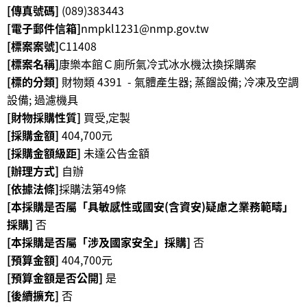
[傳真號碼]
(089)383443
學
[電子郵件信箱]
nmpkl1231@nmp.gov.tw
習
[標案案號]
C11408
探
[標案名稱]
康樂本館Ｃ廁所氣冷式冰水機汰換採購案
索
[標的分類]
財物類 4391 - 氣體產生器; 蒸餾設備; 冷凍及空調
設備; 過濾機具
認
[財物採購性質]
買受,定製
識
[採購金額]
404,700元
我
[採購金額級距]
未達公告金額
們
[辦理方式]
自辦
便
[依據法條]
採購法第49條
民
[本採購是否屬「具敏感性或國安(含資安)疑慮之業務範疇」
服
採購]
否
務
[本採購是否屬「涉及國家安全」採購]
否
[預算金額]
404,700元
性
[預算金額是否公開]
是
別
[後續擴充]
否
平