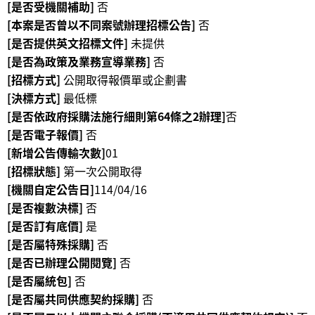
[是否受機關補助]
否
等
專
[本案是否曾以不同案號辦理招標公告]
否
區
[是否提供英文招標文件]
未提供
[是否為政策及業務宣導業務]
否
友
[招標方式]
公開取得報價單或企劃書
善
[決標方式]
最低標
措
[是否依政府採購法施行細則第64條之2辦理]
否
施
[是否電子報價]
否
服
[新增公告傳輸次數]
01
務
[招標狀態]
第一次公開取得
服
[機關自定公告日]
114/04/16
務
[是否複數決標]
否
信
[是否訂有底價]
是
箱
[是否屬特殊採購]
否
網
[是否已辦理公開閱覽]
否
站
[是否屬統包]
否
導
[是否屬共同供應契約採購]
否
覽