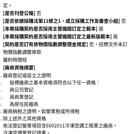
定。
公
[是否刊登公報]
否
開
[是否依據採購法第11條之1，成立採購工作及審查小組]
否
資
[本案採購契約是否採用主管機關訂定之範本]
是
訊
[本案採購契約是否採用主管機關訂定之最新版範本]
是
語系
[契約是否訂有依物價指數調整價金規定]
否，招標文件未訂
物價指數調整條款
履約時間短
[廠商資格摘要]
廠商登記或設立之證明
投標廠商之基本資格須符合以下任一資格：
具公司登記
具商業登記
為原住民廠商
廠商納稅之證明。如營業稅或所得稅
除上述外之其他資格
依法登記營業項目含E602011冷凍空調工程業之廠商。
冷凍空調業登記證書。