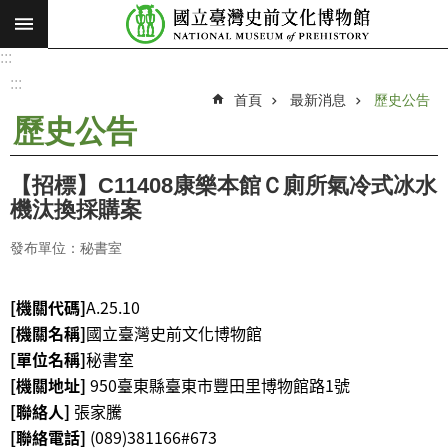
:::
跳到主要內容區塊
:::
進
階
:::
搜
首頁
最新消息
歷史公告
尋
歷史公告
願
景
【招標】C11408康樂本館Ｃ廁所氣冷式冰水
使
機汰換採購案
命
發布單位：秘書室
最
新
[機關代碼]
A.25.10
消
[機關名稱]
國立臺灣史前文化博物館
息
[單位名稱]
秘書室
參
[機關地址]
950臺東縣臺東市
豐田里博物館路1號
觀
[聯絡人]
張家騰
展
[聯絡電話]
(089)381166#673
覽