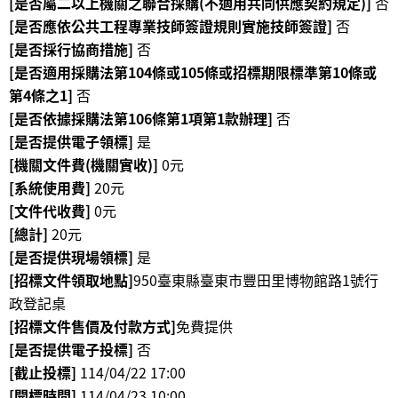
[是否屬二以上機關之聯合採購(不適用共同供應契約規定)]
否
[是否應依公共工程專業技師簽證規則實施技師簽證]
否
R
[是否採行協商措施]
否
S
[是否適用採購法第104條或105條或招標期限標準第10條或
S
第4條之1]
否
[是否依據採購法第106條第1項第1款辦理]
否
網
站
[是否提供電子領標]
是
資
[機關文件費(機關實收)]
0元
料
[系統使用費]
20元
開
[文件代收費]
0元
放
[總計]
20元
宣
[是否提供現場領標]
是
告
[招標文件領取地點]
950臺東縣臺東市豐田里博物館路1號行
政登記桌
隱
私
[招標文件售價及付款方式]
免費提供
權
[是否提供電子投標]
否
保
[截止投標]
114/04/22 17:00
護
[開標時間]
114/04/23 10:00