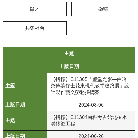
徵才
徵稿
學
習
探
共榮社會
索
認
主題
識
我
上版日期
們
【招標】C11305「聖堂光影—白冷
便
會傅義修士花東現代教堂建築展」設
民
計製作藝文勞務採購案
服
務
2024-08-06
【招標】C11304南科考古館北棟水
性
溝修復工程
別
平
2024-06-26