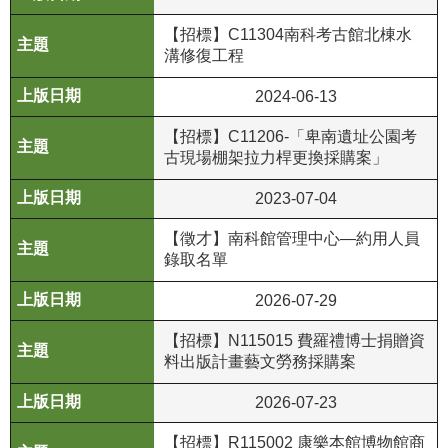
等
專
【招標】C11304南科考古館北棟水
區
溝修復工程
友
2024-06-13
善
【招標】C11206-「卑南遺址公園考
措
古現場棚架拉力桿更換採購案」
施
服
2023-07-04
務
【徵才】南科館管理中心—約用人員
服
錄取名單
務
2026-07-29
信
箱
【招標】N115015 費羅禮博士捐贈資
料出版計畫藝文勞務採購案
網
站
2026-07-23
導
覽
【招標】R115002 康樂本館博物館商