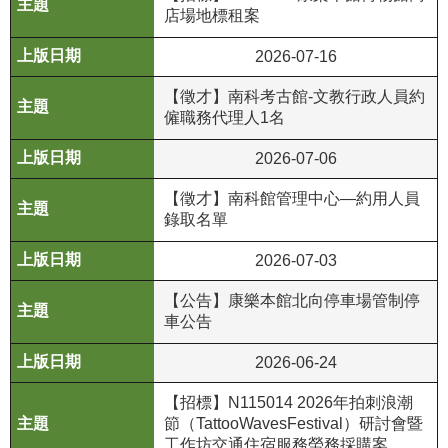
店場地標租案
R
2026-07-16
S
S
【徵才】南科考古館-文教行政人員約
僱職務代理人1名
網
站
2026-07-06
資
【徵才】南科館管理中心—約用人員
料
錄取名單
開
放
2026-07-03
宣
告
【公告】康樂本館北向停車場管制停
車公告
隱
2026-06-24
私
權
【招標】N115014 2026年拍刺浪潮
保
節（TattooWavesFestival）研討會暨
護
工作坊交通住宿服務勞務採購案