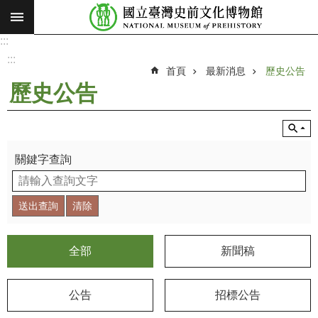
:::
跳到主要內容區塊
:::
進
階
:::
搜
首頁
最新消息
歷史公告
尋
歷史公告
願
景
使
命
關鍵字查詢
最
新
消
息
全部
新聞稿
參
觀
公告
招標公告
展
覽