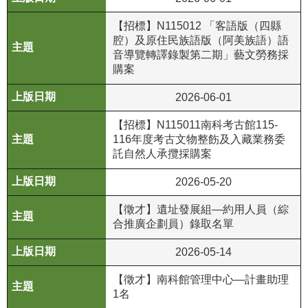
公
【招標】N115012 「客語版（四縣
開
腔）及原住民族語版（阿美族語）語
資
音導覽轉譯錄製第二期」藝文勞務採
訊
購案
語系
2026-06-01
【招標】N115011南科考古館115-
116年度考古文物整飭及入藏業務委
託自然人承攬採購案
2026-05-20
【徵才】遺址發展組—約用人員（綜
合推廣企劃員）錄取名單
2026-05-14
【徵才】南科館管理中心—計畫助理
1名