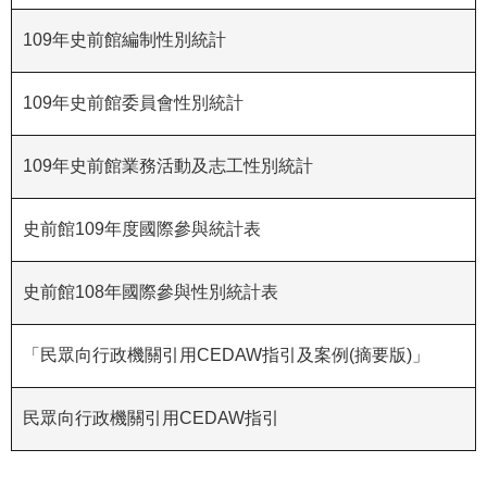
R
109年史前館編制性別統計
S
S
109年史前館委員會性別統計
網
109年史前館業務活動及志工性別統計
站
資
料
史前館109年度國際參與統計表
開
放
史前館108年國際參與性別統計表
宣
告
「民眾向行政機關引用CEDAW指引及案例(摘要版)」
隱
私
民眾向行政機關引用CEDAW指引
權
保
護