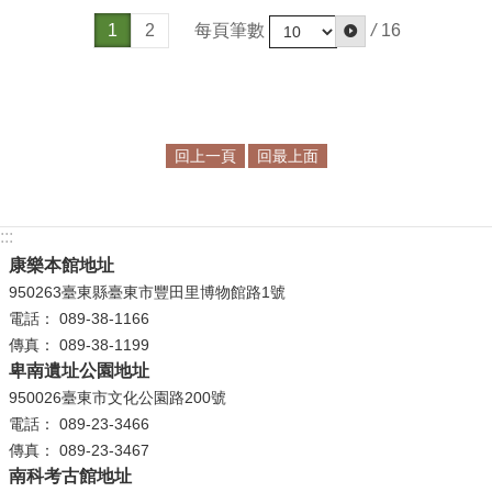
政
每頁筆數
/
16
1
2
策
資
訊
安
回上一頁
回最上面
全
宣
告
:::
為
康樂本館地址
民
950263臺東縣臺東市豐田里博物館路1號
服
電話： 089-38-1166
務
傳真： 089-38-1199
白
卑南遺址公園地址
皮
950026臺東市文化公園路200號
書
電話： 089-23-3466
傳真： 089-23-3467
政
南科考古館地址
府