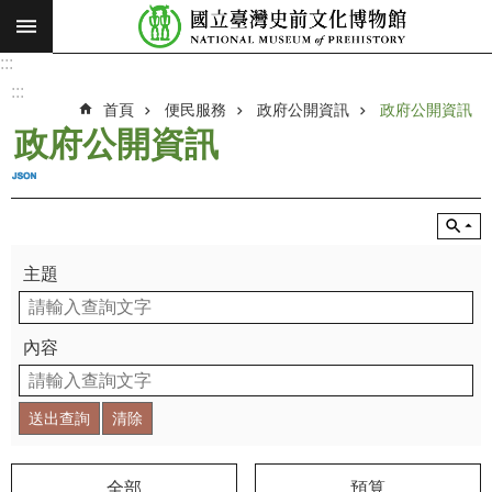
:::
跳到主要內容區塊
:::
進
階
:::
搜
首頁
便民服務
政府公開資訊
政府公開資訊
尋
政府公開資訊
願
景
使
命
主題
最
新
消
內容
息
參
觀
展
覽
全部
預算