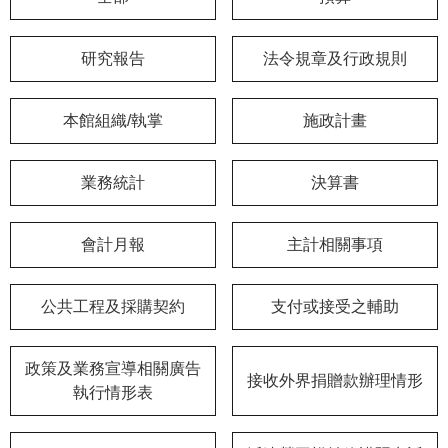
學
研究報告
法令規章及行政規則
習
探
索
本館組織/執掌
施政計畫
認
識
業務統計
決算書
我
們
會計月報
主計相關事項
便
民
公共工程及採購契約
支付或接受之輔助
服
務
政策及業務宣導相關廣告
接收外界捐贈款辦理情形
性
執行情形表
別
平