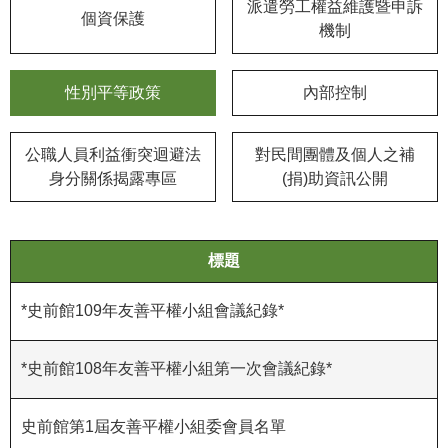
等
派遣勞工權益維護暨申訴
個資保護
專
機制
區
性別平等政策
內部控制
友
善
措
公職人員利益衝突迴避法
對民間團體及個人之補
施
身分關係揭露專區
(捐)助資訊公開
服
務
服
標題
務
信
*史前館109年友善平權小組會議紀錄*
箱
*史前館108年友善平權小組第一次會議紀錄*
網
站
導
史前館第1屆友善平權小組委會員名單
覽