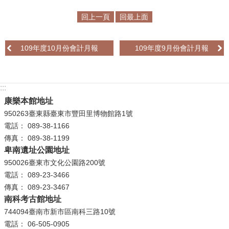
回上一頁
回最上面
學
習
探
109年度10月份會計月報
109年度9月份會計月報
索
認
:::
識
我
康樂本館地址
們
950263臺東縣臺東市豐田里博物館路1號
電話： 089-38-1166
便
傳真： 089-38-1199
民
卑南遺址公園地址
服
950026臺東市文化公園路200號
務
電話： 089-23-3466
傳真： 089-23-3467
性
南科考古館地址
別
744094臺南市新市區南科三路10號
平
電話： 06-505-0905