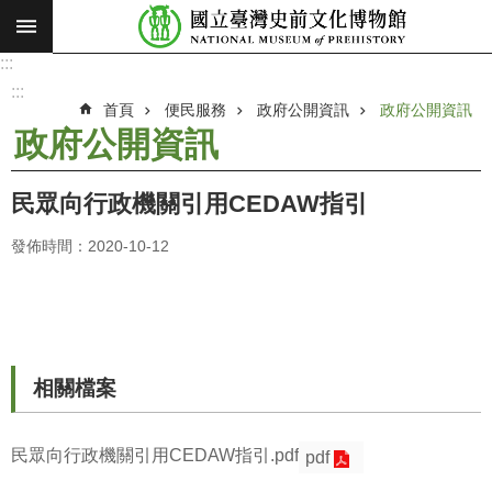
:::
跳到主要內容區塊
:::
進
階
:::
搜
首頁
便民服務
政府公開資訊
政府公開資訊
尋
政府公開資訊
願
景
民眾向行政機關引用CEDAW指引
使
命
發佈時間：2020-10-12
最
新
消
息
相關檔案
參
觀
民眾向行政機關引用CEDAW指引.pdf
pdf
展
覽