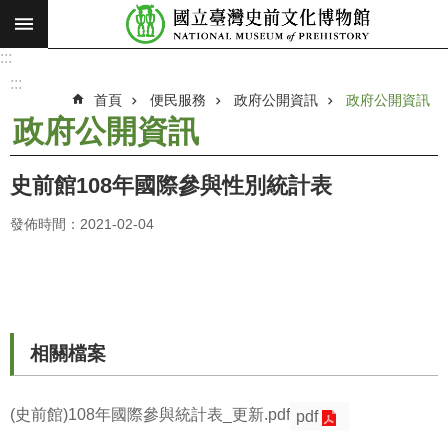
:::
跳到主要內容區塊
:::
進
階
:::
搜
首頁
便民服務
政府公開資訊
政府公開資訊
尋
政府公開資訊
願
景
史前館108年國際參與性別統計表
使
命
發佈時間：2021-02-04
最
新
消
息
相關檔案
參
觀
(史前館)108年國際參與統計表_更新.pdf
pdf
展
覽