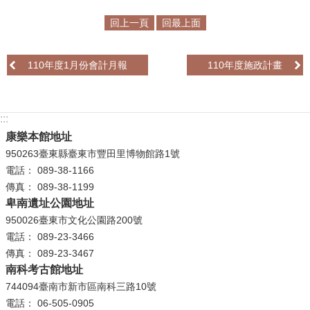
回上一頁
回最上面
學
習
探
110年度1月份會計月報
110年度施政計畫
索
認
:::
識
我
康樂本館地址
們
950263臺東縣臺東市豐田里博物館路1號
電話： 089-38-1166
便
傳真： 089-38-1199
民
卑南遺址公園地址
服
950026臺東市文化公園路200號
務
電話： 089-23-3466
傳真： 089-23-3467
性
南科考古館地址
別
744094臺南市新市區南科三路10號
平
電話： 06-505-0905