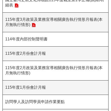
細表
R
S
115年度3月政策及業務宣導相關廣告執行情形月報表(本
S
月無執行情形)
網
站
114年度內部控制聲明書
資
料
115年度2月份會計月報
開
放
115年度2月政策及業務宣導相關廣告執行情形月報表(本
宣
月無執行情形)
告
隱
115年度1月份會計月報
私
權
訪問學人及訪問學員申請作業要點
保
護