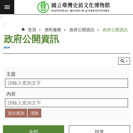
:::
跳到主要內容區塊
:::
進
階
:::
搜
首頁
便民服務
政府公開資訊
政府公開資訊
尋
政府公開資訊
願
景
使
命
主題
最
新
消
內容
息
參
觀
展
覽
全部
預算