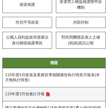
等
派遣勞工權益維護暨申訴
個資保護
專
機制
區
性別平等政策
內部控制
友
善
措
公職人員利益衝突迴避法
對民間團體及個人之補
施
身分關係揭露專區
(捐)助資訊公開
服
務
服
標題
務
信
115年度4月政策及業務宣導相關廣告執行情形月報表(本
箱
月無執行情形)
網
115年度3月份會計月報
站
導
覽
國立臺灣史前文化博物館115年度截至第1季止補(捐)助明