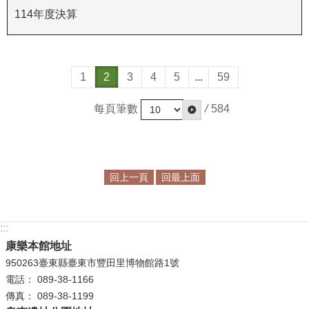
政
114年度決算
策
資
訊
1
2
3
4
5
...
59
安
全
每頁筆數
/
584
宣
告
為
回上一頁
回最上面
民
服
務
:::
白
康樂本館地址
皮
書
950263臺東縣臺東市豐田里博物館路1號
電話： 089-38-1166
政
傳真： 089-38-1199
府