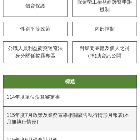
等
派遣勞工權益維護暨申訴
個資保護
專
機制
區
性別平等政策
內部控制
友
善
措
公職人員利益衝突迴避法
對民間團體及個人之補
施
身分關係揭露專區
(捐)助資訊公開
服
務
服
標題
務
信
114年度單位決算審定書
箱
115年度7月政策及業務宣導相關廣告執行情形月報表(本
網
月無執行情形)
站
導
覽
115年度6月份會計月報