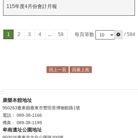
政
115年度4月份會計月報
策
資
訊
每頁筆數
/
584
1
2
3
4
...
59
安
全
宣
告
回上一頁
回最上面
為
民
服
:::
務
康樂本館地址
白
950263臺東縣臺東市豐田里博物館路1號
皮
電話： 089-38-1166
書
傳真： 089-38-1199
卑南遺址公園地址
政
府
950026臺東市文化公園路200號