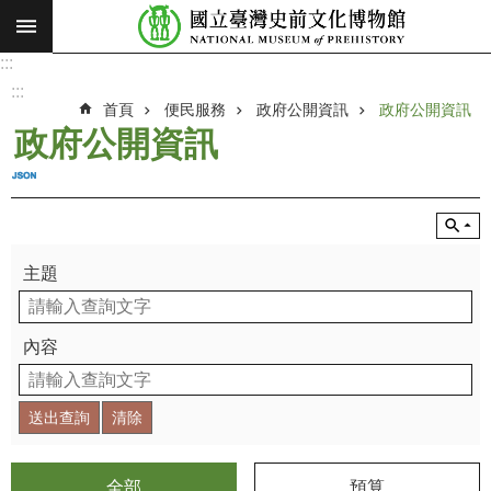
:::
跳到主要內容區塊
:::
進
階
:::
搜
首頁
便民服務
政府公開資訊
政府公開資訊
尋
政府公開資訊
願
景
使
命
主題
最
新
消
內容
息
參
觀
展
覽
全部
預算