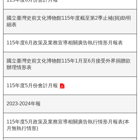
R
國立臺灣史前文化博物館115年度截至第2季止補(捐)助明
S
細表
S
網
115年度6月政策及業務宣導相關廣告執行情形月報表
站
資
國立臺灣史前文化博物館115年1月至6月接受外界捐贈款
料
辦理情形表
開
放
115年度5月份會計月報
宣
告
2023-2024年報
隱
私
權
115年度5月政策及業務宣導相關廣告執行情形月報表(本
月無執行情形)
保
護