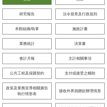
學
研究報告
法令規章及行政規則
習
探
索
本館組織/執掌
施政計畫
認
識
業務統計
決算書
我
們
會計月報
主計相關事項
便
民
公共工程及採購契約
支付或接受之輔助
服
務
政策及業務宣導相關廣告
接收外界捐贈款辦理情形
性
執行情形表
別
平