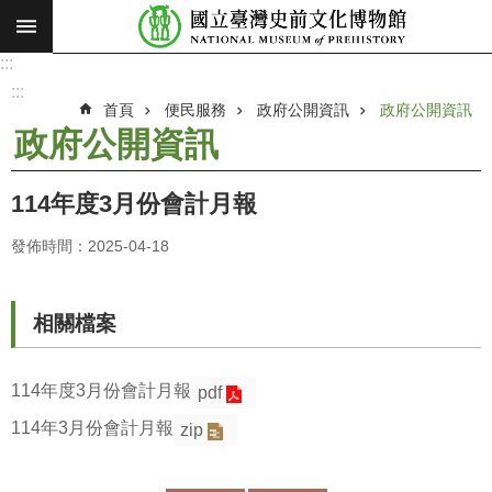
:::
跳到主要內容區塊
:::
進
階
:::
搜
首頁
便民服務
政府公開資訊
政府公開資訊
尋
政府公開資訊
願
景
114年度3月份會計月報
使
命
發佈時間：2025-04-18
最
新
相關檔案
消
息
114年度3月份會計月報
pdf
參
114年3月份會計月報
zip
觀
展
覽