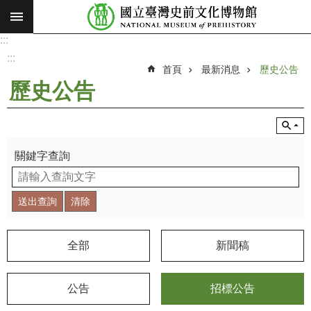
:::
跳到主要內容區塊
:::
進
階
:::
搜
首頁
最新消息
歷史公告
尋
歷史公告
願
景
使
命
關鍵字查詢
最
新
消
息
全部
新聞稿
參
觀
公告
招標公告
展
覽