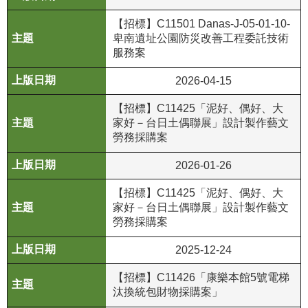
等
專
【招標】C11501 Danas-J-05-01-10-
區
卑南遺址公園防災改善⼯程委託技術
服務案
友
2026-04-15
善
措
【招標】C11425「泥好、偶好、大
施
家好－台日土偶聯展」設計製作藝文
服
勞務採購案
務
2026-01-26
服
【招標】C11425「泥好、偶好、大
務
家好－台日土偶聯展」設計製作藝文
信
勞務採購案
箱
2025-12-24
網
站
【招標】C11426「康樂本館5號電梯
導
汰換統包財物採購案」
覽