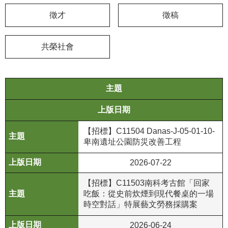
徵才
徵稿
學
習
探
共榮社會
索
認
主題
識
我
上版日期
們
【招標】C11504 Danas-J-05-01-10-
便
卑南遺址公園防災改善工程
民
服
2026-07-22
務
【招標】C11503南科考古館「回家
吃飯：從史前炊煙到現代餐桌的一場
性
時空對話」特展藝文勞務採購案
別
平
2026-06-24