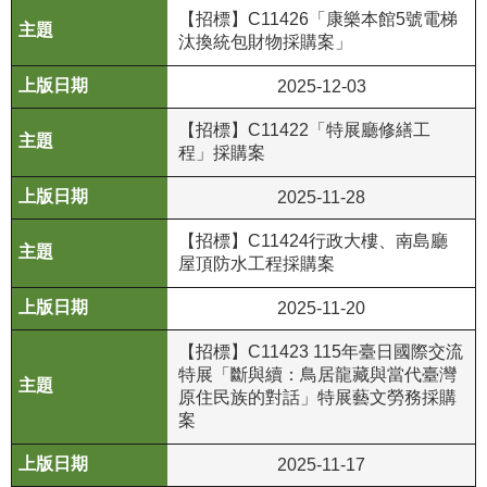
政
【招標】C11426「康樂本館5號電梯
策
汰換統包財物採購案」
資
2025-12-03
訊
【招標】C11422「特展廳修繕工
安
程」採購案
全
宣
2025-11-28
告
【招標】C11424行政大樓、南島廳
為
屋頂防水工程採購案
民
2025-11-20
服
務
【招標】C11423 115年臺日國際交流
白
特展「斷與續：鳥居龍藏與當代臺灣
皮
原住民族的對話」特展藝文勞務採購
書
案
政
2025-11-17
府