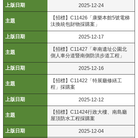
2025-12-24
R
【招標】C11426「康樂本館5號電梯
S
汰換統包財物採購案」
S
2025-12-17
網
站
【招標】C11427「卑南遺址公園北
資
側人車分道暨南側防洪步道工程」
料
2025-12-16
開
放
【招標】C11422「特展廳修繕工
宣
程」採購案
告
2025-12-12
隱
【招標】C11424行政大樓、南島廳
私
屋頂防水工程採購案
權
保
2025-12-04
護