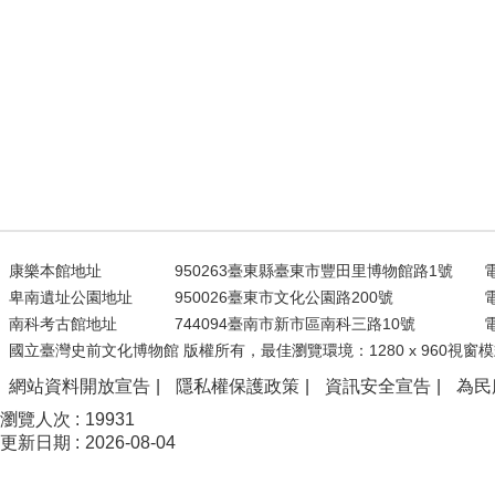
康樂本館地址
950263臺東縣臺東市豐田里博物館路1號
電
卑南遺址公園地址
950026臺東市文化公園路200號
電
南科考古館地址
744094臺南市新市區南科三路10號
電
國立臺灣史前文化博物館 版權所有，最佳瀏覽環境：1280 x 960視窗模
網站資料開放宣告
隱私權保護政策
資訊安全宣告
為民
瀏覽人次
19931
更新日期
2026-08-04