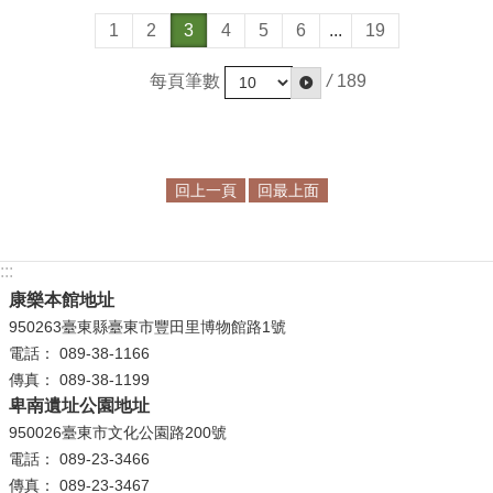
政
1
2
3
4
5
6
...
19
策
每頁筆數
/
189
資
訊
安
全
宣
回上一頁
回最上面
告
為
:::
民
康樂本館地址
服
950263臺東縣臺東市豐田里博物館路1號
務
電話： 089-38-1166
白
傳真： 089-38-1199
皮
卑南遺址公園地址
書
950026臺東市文化公園路200號
電話： 089-23-3466
政
傳真： 089-23-3467
府