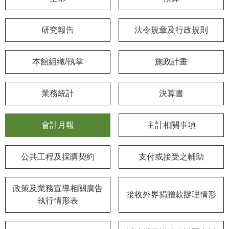
學
研究報告
法令規章及行政規則
習
探
索
本館組織/執掌
施政計畫
認
識
業務統計
決算書
我
們
會計月報
主計相關事項
便
民
公共工程及採購契約
支付或接受之輔助
服
務
政策及業務宣導相關廣告
接收外界捐贈款辦理情形
性
執行情形表
別
平