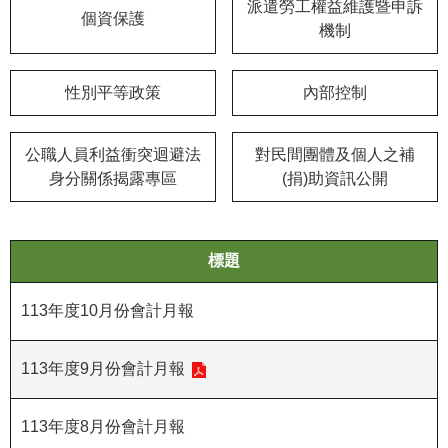
等
派遣勞工權益維護暨申訴
個資保護
專
機制
區
性別平等政策
內部控制
友
善
措
公職人員利益衝突迴避法
對民間團體及個人之補
施
身分關係揭露專區
(捐)助資訊公開
服
務
服
標題
務
信
113年度10月份會計月報
箱
113年度9月份會計月報
網
站
導
113年度8月份會計月報
覽