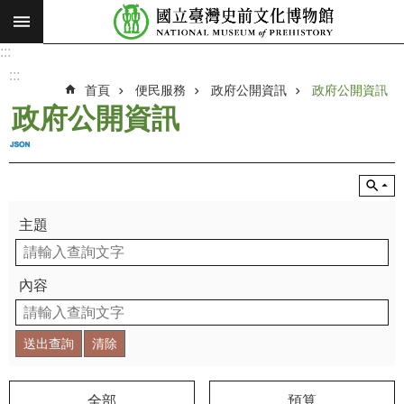
:::
跳到主要內容區塊
:::
進
階
:::
搜
首頁
便民服務
政府公開資訊
政府公開資訊
尋
政府公開資訊
願
景
使
命
主題
最
新
消
內容
息
參
觀
展
覽
全部
預算