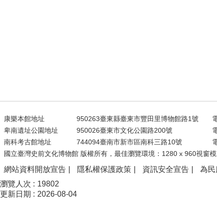
康樂本館地址
950263臺東縣臺東市豐田里博物館路1號
電
卑南遺址公園地址
950026臺東市文化公園路200號
電
南科考古館地址
744094臺南市新市區南科三路10號
電
國立臺灣史前文化博物館 版權所有，最佳瀏覽環境：1280 x 960視窗模
網站資料開放宣告
隱私權保護政策
資訊安全宣告
為民
瀏覽人次
19802
更新日期
2026-08-04