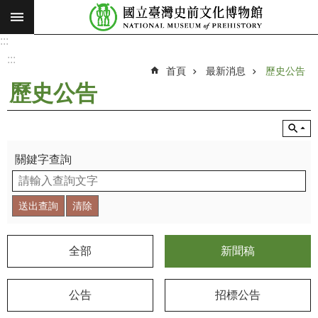
:::
跳到主要內容區塊
:::
進
階
:::
搜
首頁
最新消息
歷史公告
尋
歷史公告
願
景
使
命
關鍵字查詢
最
新
消
息
全部
新聞稿
參
觀
公告
招標公告
展
覽