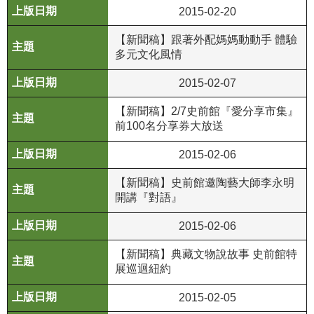
政
2015-02-20
策
【新聞稿】跟著外配媽媽動動手 體驗
資
多元文化風情
訊
2015-02-07
安
全
【新聞稿】2/7史前館『愛分享市集』
宣
前100名分享券大放送
告
2015-02-06
為
【新聞稿】史前館邀陶藝大師李永明
民
開講『對語』
服
務
2015-02-06
白
皮
【新聞稿】典藏文物說故事 史前館特
書
展巡迴紐約
政
2015-02-05
府