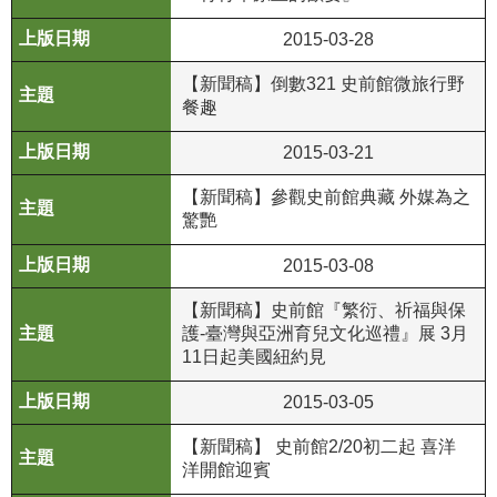
R
2015-03-28
S
【新聞稿】倒數321 史前館微旅行野
S
餐趣
網
2015-03-21
站
【新聞稿】參觀史前館典藏 外媒為之
資
驚艷
料
開
2015-03-08
放
宣
【新聞稿】史前館『繁衍、祈福與保
告
護-臺灣與亞洲育兒文化巡禮』展 3月
11日起美國紐約見
隱
2015-03-05
私
權
【新聞稿】 史前館2/20初二起 喜洋
保
洋開館迎賓
護