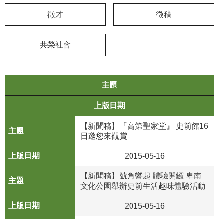
徵才
徵稿
學
習
探
共榮社會
索
認
主題
識
我
上版日期
們
【新聞稿】『高第聖家堂』 史前館16
便
日邀您來觀賞
民
服
2015-05-16
務
【新聞稿】號角響起 體驗開鑼 卑南
文化公園舉辦史前生活趣味體驗活動
性
別
2015-05-16
平