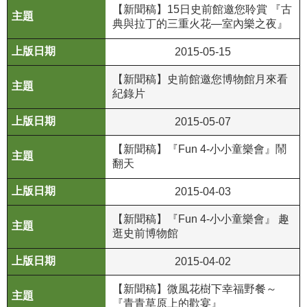
等
【新聞稿】15日史前館邀您聆賞 『古
專
典與拉丁的三重火花―室內樂之夜』
區
2015-05-15
友
【新聞稿】史前館邀您博物館月來看
善
紀錄片
措
施
2015-05-07
服
務
【新聞稿】『Fun 4-小小童樂會』鬧
翻天
服
2015-04-03
務
信
【新聞稿】『Fun 4-小小童樂會』 趣
箱
逛史前博物館
網
2015-04-02
站
導
【新聞稿】微風花樹下幸福野餐～
覽
『青青草原上的歡宴』