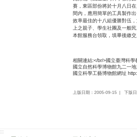
賽，東區部份將於十月八日在
間內，應用簡單的工具製作出
效率最佳的十八組優勝對伍，
上之親子、學生社團及一般民
本館服務台領取，填畢後繳交服
相關連結:</br/>
國立臺灣科學教育館網
國立自然科學博物館九二一地震園區網址 htt
國立科學工藝博物館網址 http://ww
上版日期：2005-09-15
下版日期
:::