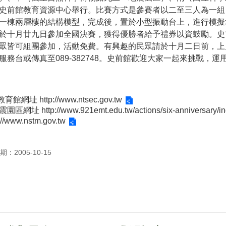
史前館教育資源中心舉行。比賽方式是參賽者以二至三人為一組
一棟兩層樓的結構模型，完成後，置於小型振動台上，進行模擬
於十月廿九日參加全國決賽，獲得優勝者給予禮券以資鼓勵。史
眾皆可組團參加，活動免費。有興趣的民眾請於十月二日前，上
務台或傳真至089-382748。史前館歡迎大家一起來挑戰，
址 http://www.ntsec.gov.tw
p://www.921emt.edu.tw/actions/six-anniversary/ind
w.nstm.gov.tw
：2005-10-15