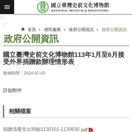
:::
跳到主要內容區塊
:::
進
階
:::
搜
首頁
便民服務
政府公開資訊
政府公開資訊
尋
政府公開資訊
願
景
國立臺灣史前文化博物館113年1月至6月接
使
受外界捐贈款辦理情形表
命
發佈時間：2024-07-03
最
新
消
詳如附件
息
參
相關檔案
觀
展
捐贈清冊支出明細1130101-1130630
pdf
覽