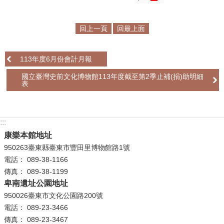
學
回上一頁
回最上面
習
探
索
113年度6月份會計月報
認
國立臺灣史前文化博物館113年度截至第2季止補(捐)助明細
表
識
我
們
:::
便
康樂本館地址
民
950263臺東縣臺東市豐田里博物館路1號
服
電話： 089-38-1166
務
傳真： 089-38-1199
卑南遺址公園地址
性
950026臺東市文化公園路200號
別
電話： 089-23-3466
平
傳真： 089-23-3467