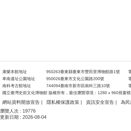
康樂本館地址
950263臺東縣臺東市豐田里博物館路1號
電
卑南遺址公園地址
950026臺東市文化公園路200號
電
南科考古館地址
744094臺南市新市區南科三路10號
電
國立臺灣史前文化博物館 版權所有，最佳瀏覽環境：1280 x 960視窗模
網站資料開放宣告
隱私權保護政策
資訊安全宣告
為民
瀏覽人次
19776
更新日期
2026-08-04